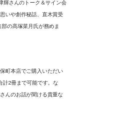
嶋津輝さんのトーク＆サイン会
の思いや創作秘話、直木賞受
集部の髙塚菜月氏が務めま
神保町本店でご購入いただい
合計2冊まで可能です。な
輝さんのお話が聞ける貴重な