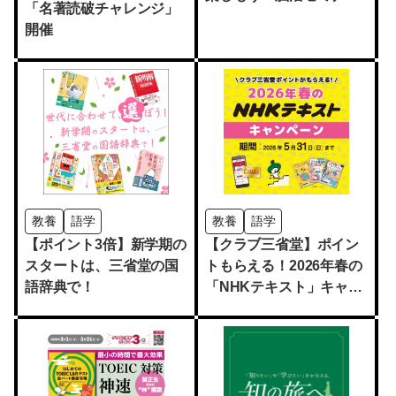
「名著読破チャレンジ」
＆健康マージャン体験会
開催
【無料】
教養
語学
教養
語学
【ポイント3倍】新学期の
【クラブ三省堂】ポイン
スタートは、三省堂の国
トもらえる！2026年春の
語辞典で！
「NHKテキスト」キャン
ペーン