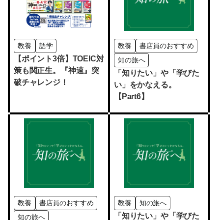
教養
語学
教養
書店員のおすすめ
【ポイント3倍】TOEIC対
知の旅へ
策も関正生。『神速』突
「知りたい」や「学びた
破チャレンジ！
い」をかなえる。
【Part6】
教養
書店員のおすすめ
教養
知の旅へ
「知りたい」や「学びた
知の旅へ