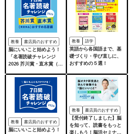
教養
語学
教養
書店員のおすすめ
英語から各国語まで、基
脳にいいこと始めよう！
礎づくり・学び直しに、
「名著読破チャレンジ
おすすめの５選！
2026 芥川賞・直木賞（受
賞作品）おすすめ名著
編」開催
教養
書店員のおすすめ
【受付終了しました】脳
教養
書店員のおすすめ
を知って、読書をもっと
脳にいいこと始めよう！
楽しもう！脳活セミナー