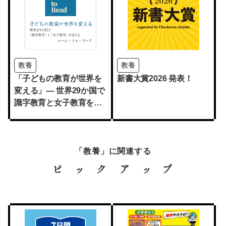
教養
教養
「子どもの教育が世界を
新書大賞2026 発表！
変える」— 世界29か国で
識字教育と女子教育を届
けるルーム・トゥ・リー
ド
「教養」に関連する