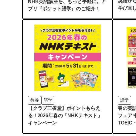
英語か
NHK英語講座を、もっと手軽に。ア
学び直
プリ『ポケット語学』のご紹介！
教養
語学
語学
【クラブ三省堂】ポイントもらえ
春の英
る！2026年春の「NHKテキスト」
フェア
キャンペーン
TOEI