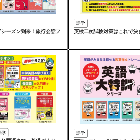
語学
行シーズン到来！旅行会話フ
英検二次試験対策はこれで決
語学
語学