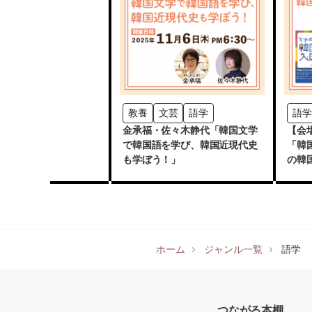
教養
文芸
語学
語学
金承福・佐々木静代「韓国文学
【会
で韓国語を学び、韓国近現代史
「韓
も学ぼう！」
の韓
めた
ホーム
ジャンル一覧
語学
つながる本棚