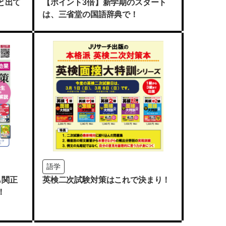
と出て
【ポイント3倍】新学期のスタート
は、三省堂の国語辞典で！
語学
も関正
英検二次試験対策はこれで決まり！
！