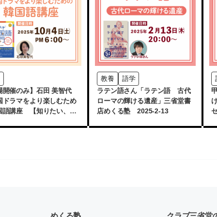
教養
語学
場開催のみ】石田 美智代
ラテン語さん「ラテン語 古代
国ドラマをより楽しむため
ローマの輝ける遺産」三省堂書
国語講座 【知りたい、深
店めくる塾 2025-2-13
い、もっと韓国】」
2
めくる塾
クラブ三省堂