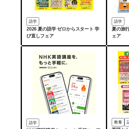
語学
語学
2026 夏の語学 ゼロからスタート 学
夏の旅
び直しフェア
ェア
教養
語学