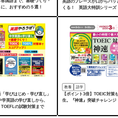
ら各国語まで、基礎づくり・
英語のフレーズが口からパッ
しに、おすすめの５選！
くる！ 英語大特訓シリーズ
教養
語学
語「学びはじめ・学び直し」
【ポイント3倍】TOEIC対策
 中学英語の学び直しから、
生。『神速』突破チャレンジ
C・TOEFLの試験対策まで