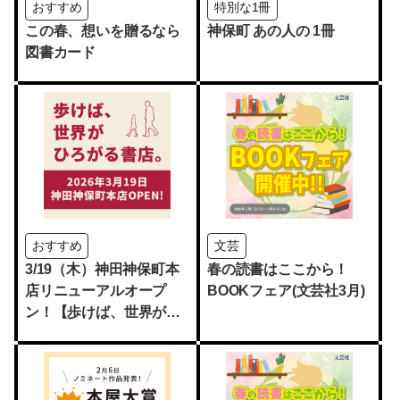
おすすめ
特別な1冊
この春、想いを贈るなら
神保町 あの人の 1冊
図書カード
おすすめ
文芸
3/19（木）神田神保町本
春の読書はここから！
店リニューアルオープ
BOOKフェア(文芸社3月)
ン！【歩けば、世界がひ
ろがる書店】