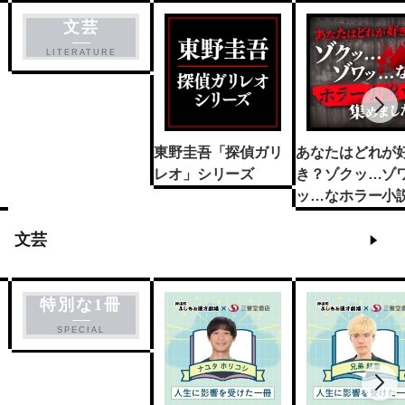
文芸
LITERATURE
東野圭吾「探偵ガリ
あなたはどれが
レオ」シリーズ
き？ゾクッ…ゾ
ッ…なホラー小説
めました
文芸
特別な1冊
SPECIAL