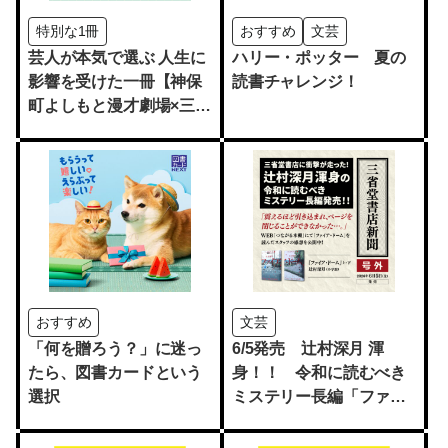
特別な1冊
おすすめ
文芸
芸人が本気で選ぶ 人生に
ハリー・ポッター 夏の
影響を受けた一冊【神保
読書チャレンジ！
町よしもと漫才劇場×三省
堂書店】
おすすめ
文芸
「何を贈ろう？」に迷っ
6/5発売 辻村深月 渾
たら、図書カードという
身！！ 令和に読むべき
選択
ミステリー長編「ファイ
ア・ドーム」