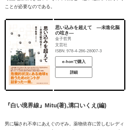
ことが必要なのである。
思い込みを超えて ―未進化脳
の呟き―
金子哲男
文芸社
ISBN: 978-4-286-28007-3
e-honで購入
詳細
『白い境界線』Mitu(著),溝口いくえ(編)
男に騙され不幸にあえぐのぞみ。薬物依存に苦しむレディ