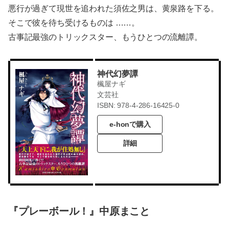
悪行が過ぎて現世を追われた須佐之男は、黄泉路を下る。
そこで彼を待ち受けるものは ……。
古事記最強のトリックスター、もうひとつの流離譚。
神代幻夢譚
楓屋ナギ
文芸社
ISBN: 978-4-286-16425-0
e-honで購入
詳細
『プレーボール！』中原まこと