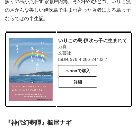
多くの島が点在する瀬戸内海。その中のひとつ、いりこ漁
のさかんな美しい伊吹島で生まれ育った著者による島っ子
ならではの半生記。
いりこの島 伊吹っ子に生まれて
万喜
文芸社
ISBN: 978-4-286-24432-7
e-honで購入
詳細
『神代幻夢譚』楓屋ナギ