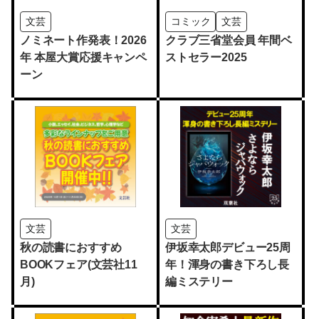
文芸
コミック
文芸
ノミネート作発表！2026
クラブ三省堂会員 年間ベ
年 本屋大賞応援キャンペ
ストセラー2025
ーン
文芸
文芸
秋の読書におすすめ
伊坂幸太郎デビュー25周
BOOKフェア(文芸社11
年！渾身の書き下ろし長
月)
編ミステリー