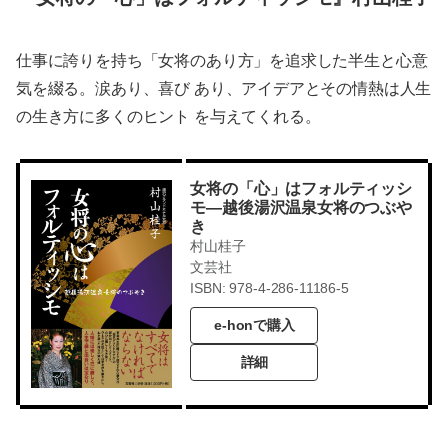
仕事に誇りを持ち「女将のあり方」を追求した半生と心意
気を綴る。涙あり、喜び あり、アイデアとその情熱は人生
の生き方に多くのヒント を与えてくれる。
女将の「心」はフォルティッシ
モ―越後湯沢温泉女将のつぶや
き
村山桂子
文芸社
ISBN: 978-4-286-11186-5
e-honで購入
詳細