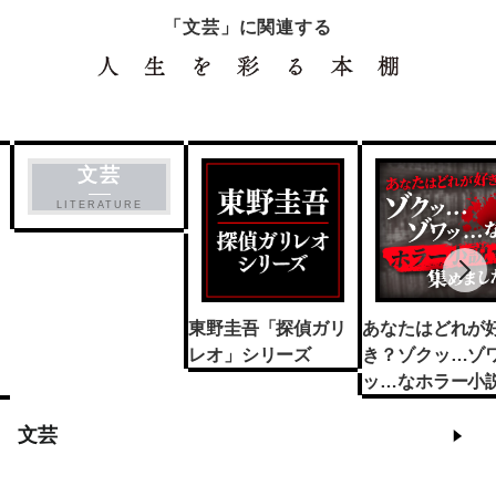
「文芸」に関連する
文芸
LITERATURE
東野圭吾「探偵ガリ
あなたはどれが
レオ」シリーズ
き？ゾクッ…ゾ
ッ…なホラー小説
めました
文芸