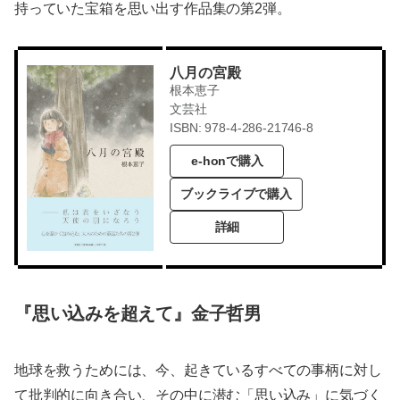
持っていた宝箱を思い出す作品集の第2弾。
八月の宮殿
根本恵子
文芸社
ISBN: 978-4-286-21746-8
e-honで購入
ブックライブで購入
詳細
『思い込みを超えて』金子哲男
地球を救うためには、今、起きているすべての事柄に対し
て批判的に向き合い、その中に潜む「思い込み」に気づく