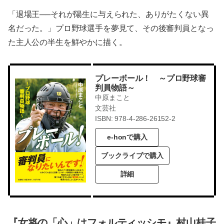
「退場王──それが陽生に与えられた、ありがたくない異
名だった。」プロ野球選手を夢見て、その後審判員となっ
た主人公の半生を鮮やかに描く。
プレーボール！ ～プロ野球審
判員物語～
中原まこと
文芸社
ISBN: 978-4-286-26152-2
e-honで購入
ブックライブで購入
詳細
『女将の「心」はフォルティッシモ』村山桂子