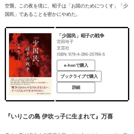
空襲。この夜を境に、昭子は「お国のためにつくす」「少
国民」であることを密かにやめた。
「少国民」昭子の戦争
宮田玲子
文芸社
ISBN: 978-4-286-20786-5
e-honで購入
ブックライブで購入
詳細
『いりこの島 伊吹っ子に生まれて』万喜