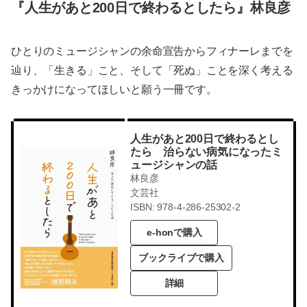
『人生があと200日で終わるとしたら』林良彦
ひとりのミュージシャンの余命宣告からフィナーレまでを
辿り、「生きる」こと、そして「死ぬ」ことを深く考える
きっかけになってほしいと願う一冊です。
人生があと200日で終わるとし
たら 治らない病気になったミ
ュージシャンの話
林良彦
文芸社
ISBN: 978-4-286-25302-2
e-honで購入
ブックライブで購入
詳細