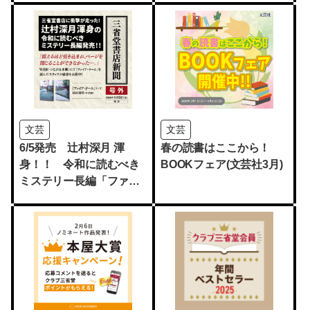
文芸
文芸
6/5発売 辻村深月 渾
春の読書はここから！
身！！ 令和に読むべき
BOOKフェア(文芸社3月)
ミステリー長編「ファイ
ア・ドーム」