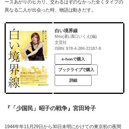
ースあがりのヒカリ。交わるはずのなかった全くタイプの
異なる二人が出会った時、物語は動きだす。
白い境界線
Mitu(著),溝口いくえ(編)
文芸社
ISBN: 978-4-286-22187-8
e-honで購入
ブックライブで購入
詳細
『「少国民」昭子の戦争』宮田玲子
1944年年11月29日から30日未明にかけての東京初の夜間