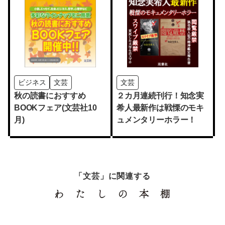
ビジネス
文芸
文芸
秋の読書におすすめ
２カ月連続刊行！知念実
BOOKフェア(文芸社10
希人最新作は戦慄のモキ
月)
ュメンタリーホラー！
「文芸」に関連する