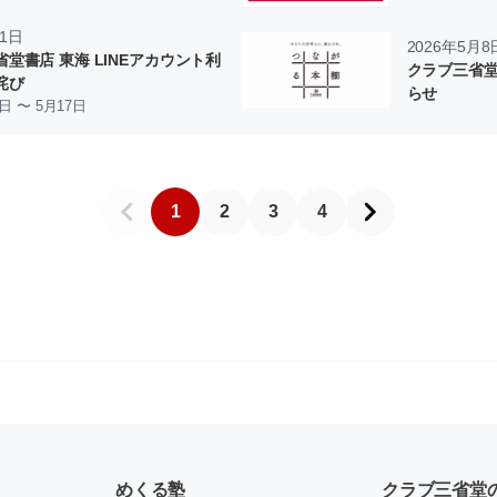
11日
2026年5月8
堂書店 東海 LINEアカウント利
クラブ三省堂
詫び
らせ
1日 〜 5月17日
1
2
3
4
めくる塾
クラブ三省堂