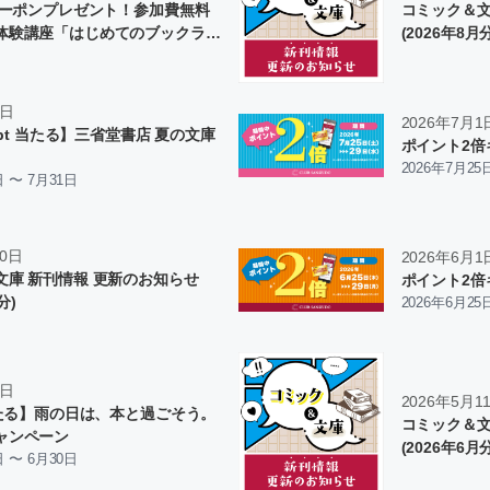
分クーポンプレゼント！参加費無料
コミック＆文
体験講座「はじめてのブックライ
(2026年8月
1日
2026年7月1
00pt 当たる】三省堂書店 夏の文庫
ポイント2倍
2026年7月25
日 〜 7月31日
10日
2026年6月1
文庫 新刊情報 更新のお知らせ
ポイント2倍
分)
2026年6月25
1日
2026年5月1
当たる】雨の日は、本と過ごそう。
コミック＆文
ャンペーン
(2026年6月
日 〜 6月30日