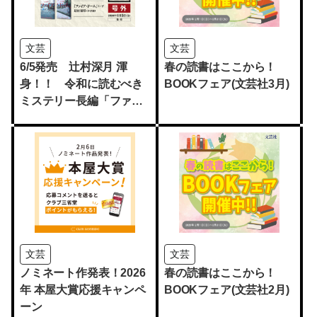
文芸
文芸
6/5発売 辻村深月 渾
春の読書はここから！
身！！ 令和に読むべき
BOOKフェア(文芸社3月)
ミステリー長編「ファイ
ア・ドーム」
文芸
文芸
ノミネート作発表！2026
春の読書はここから！
年 本屋大賞応援キャンペ
BOOKフェア(文芸社2月)
ーン