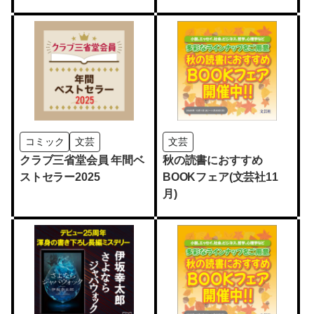
コミック
文芸
文芸
クラブ三省堂会員 年間ベ
秋の読書におすすめ
ストセラー2025
BOOKフェア(文芸社11
月)