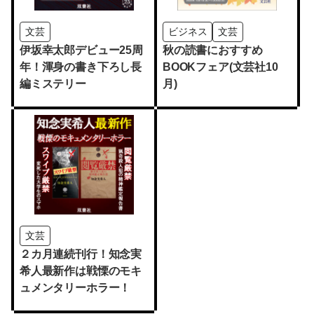
文芸
ビジネス
文芸
伊坂幸太郎デビュー25周
秋の読書におすすめ
年！渾身の書き下ろし長
BOOKフェア(文芸社10
編ミステリー
月)
文芸
２カ月連続刊行！知念実
希人最新作は戦慄のモキ
ュメンタリーホラー！