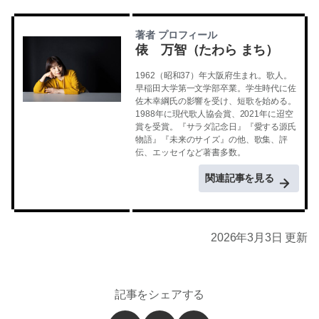
著者 プロフィール
俵 万智（たわら まち）
1962（昭和37）年大阪府生まれ。歌人。
早稲田大学第一文学部卒業。学生時代に佐
佐木幸綱氏の影響を受け、短歌を始める。
1988年に現代歌人協会賞、2021年に迢空
賞を受賞。『サラダ記念日』『愛する源氏
物語』『未来のサイズ』の他、歌集、評
伝、エッセイなど著書多数。
関連記事を見る
2026年3月3日 更新
記事をシェアする