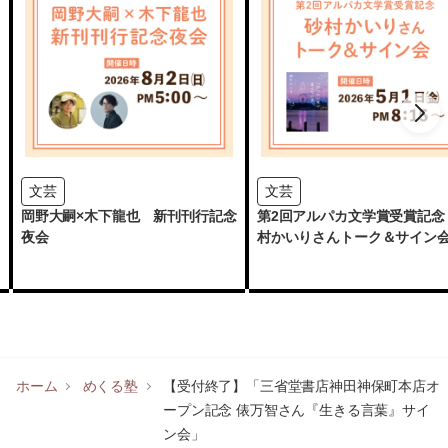
文芸
文芸
岡野大嗣×木下龍也 新刊刊行記念
第2回アルパカ文学賞受賞記念
夜会
村かいりさんトーク＆サイン
ホーム
めくる塾
【受付終了】「三省堂書店神田神保町本店オ
ープン記念 俵万智さん『生きる言葉』サイ
ン会」