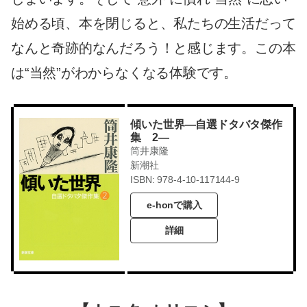
始める頃、本を閉じると、私たちの生活だって
なんと奇跡的なんだろう！と感じます。この本
は“当然”がわからなくなる体験です。
傾いた世界―自選ドタバタ傑作
集 2―
筒井康隆
新潮社
ISBN: 978-4-10-117144-9
e-honで購入
詳細