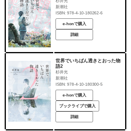
杉井光
新潮社
ISBN: 978-4-10-180262-6
e-honで購入
詳細
世界でいちばん透きとおった物
語2
杉井光
新潮社
ISBN: 978-4-10-180300-5
e-honで購入
ブックライブで購入
詳細