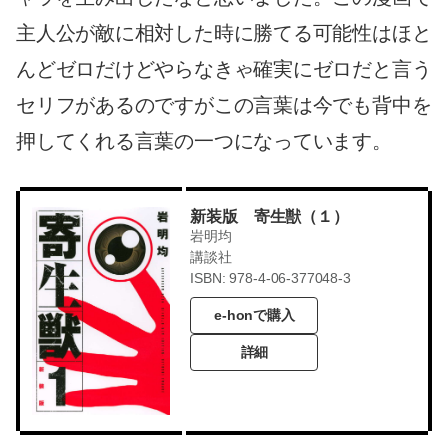
主人公が敵に相対した時に勝てる可能性はほと
んどゼロだけどやらなきゃ確実にゼロだと言う
セリフがあるのですがこの言葉は今でも背中を
押してくれる言葉の一つになっています。
新装版 寄生獣（１）
岩明均
講談社
ISBN: 978-4-06-377048-3
e-honで購入
詳細