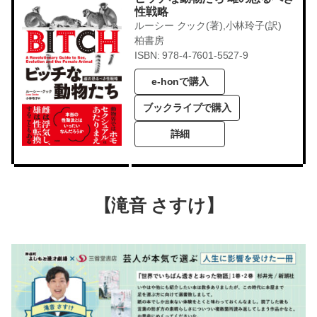
性戦略
ルーシー クック(著),小林玲子(訳)
柏書房
ISBN: 978-4-7601-5527-9
e-honで購入
ブックライブで購入
詳細
【滝音 さすけ】