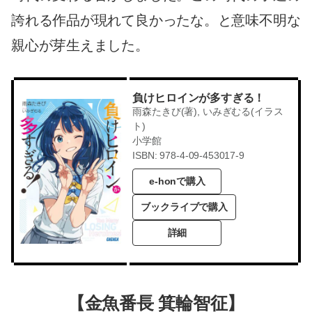
誇れる作品が現れて良かったな。と意味不明な
親心が芽生えました。
負けヒロインが多すぎる！
雨森たきび(著), いみぎむる(イラス
ト)
小学館
ISBN: 978-4-09-453017-9
e-honで購入
ブックライブで購入
詳細
【金魚番長 箕輪智征】