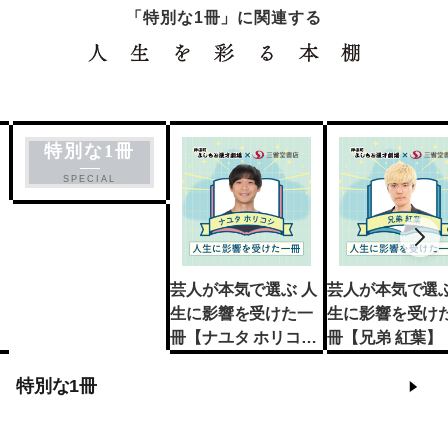
「特別な1冊」に関連する
特別な1冊
SPECIAL
芸人が本気で選ぶ 人
芸人が本気で選ぶ
生に影響を受けた一
生に影響を受け
冊【ナユタ ホリコ
冊【兄弟 紅葉】
シ】
特別な1冊