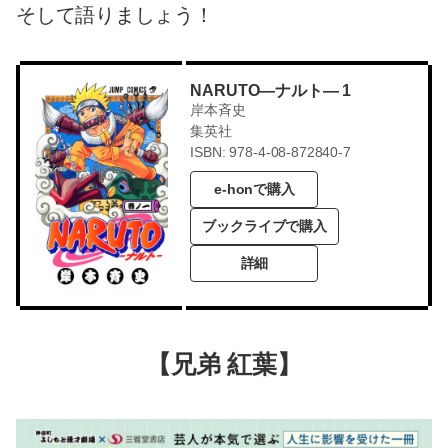
そして語りましょう！
NARUTO―ナルト― 1
岸本斉史
集英社
ISBN: 978-4-08-872840-7
e-honで購入
ブックライブで購入
詳細
【兄弟 紅葉】