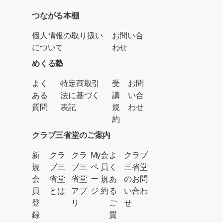
つながる本棚
個人情報の取り扱い
お問い合
について
わせ
めくる塾
よく
特定商取引
受
お問
ある
法に基づく
講
い合
質問
表記
規
わせ
約
クラブ三省堂のご案内
新
クラ
クラ
My
会
よ
クラブ
規
ブ三
ブ三
ペ
員
く
三省堂
会
省堂
省堂
ー
規
あ
のお問
員
とは
アプ
ジ
約
る
い合わ
登
リ
ご
せ
録
質