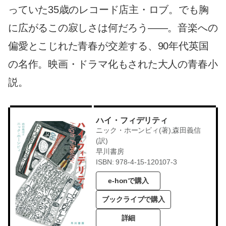
っていた35歳のレコード店主・ロブ。でも胸
に広がるこの寂しさは何だろう——。音楽への
偏愛とこじれた青春が交差する、90年代英国
の名作。映画・ドラマ化もされた大人の青春小
説。
ハイ・フィデリティ
ニック・ホーンビィ(著),森田義信
(訳)
早川書房
ISBN: 978-4-15-120107-3
e-honで購入
ブックライブで購入
詳細