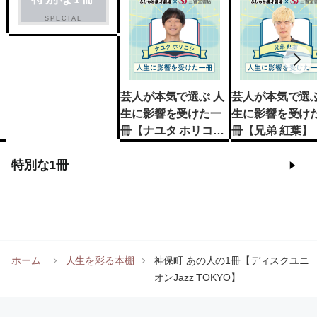
SPECIAL
芸人が本気で選ぶ 人
芸人が本気で選ぶ
生に影響を受けた一
生に影響を受け
冊【ナユタ ホリコ
冊【兄弟 紅葉】
シ】
特別な1冊
ホーム
人生を彩る本棚
神保町 あの人の1冊【ディスクユニ
オンJazz TOKYO】