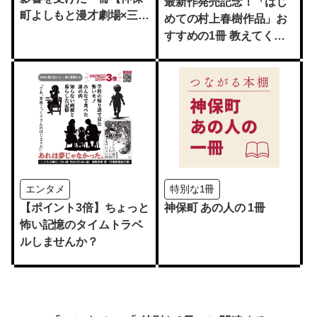
最新作発売記念！「はじ
町よしもと漫才劇場×三省
めての村上春樹作品」お
堂書店】
すすめの1冊 教えてくだ
さい
エンタメ
特別な1冊
【ポイント3倍】ちょっと
神保町 あの人の 1冊
怖い記憶のタイムトラベ
ルしませんか？