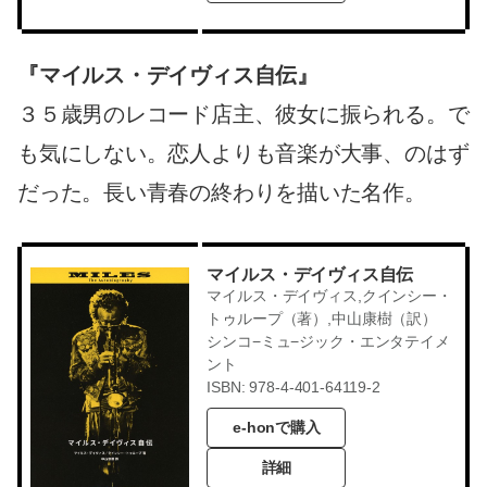
『マイルス・デイヴィス自伝』
３５歳男のレコード店主、彼女に振られる。で
も気にしない。恋人よりも音楽が大事、のはず
だった。長い青春の終わりを描いた名作。
マイルス・デイヴィス自伝
マイルス・デイヴィス,クインシー・
トゥループ（著）,中山康樹（訳）
シンコ−ミュ−ジック・エンタテイメ
ント
ISBN: 978-4-401-64119-2
e-honで購入
詳細