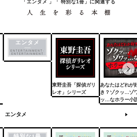
「エンタメ 」「 特別な1冊」に関連する
エンタメ
ENTERTAINMENT-
ENTERTAINMENT
東野圭吾「探偵ガリ
あなたはどれが
レオ」シリーズ
き？ゾクッ…ゾ
ッ…なホラー小説
めました
エンタメ
特別な1冊