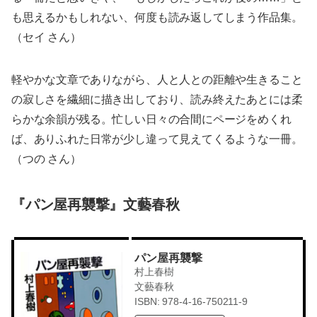
も思えるかもしれない、何度も読み返してしまう作品集。
（セイ さん）
軽やかな文章でありながら、人と人との距離や生きること
の寂しさを繊細に描き出しており、読み終えたあとには柔
らかな余韻が残る。忙しい日々の合間にページをめくれ
ば、ありふれた日常が少し違って見えてくるような一冊。
（つの さん）
『パン屋再襲撃』文藝春秋
パン屋再襲撃
村上春樹
文藝春秋
ISBN: 978-4-16-750211-9