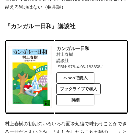
越える冒頭はない（亜井譲）
『カンガルー日和』講談社
カンガルー日和
村上春樹
講談社
ISBN: 978-4-06-183858-1
e-honで購入
ブックライブで購入
詳細
村上春樹の初期のいろいろな面を短編で味わうことができ
る一冊だと思いきや、「もしかしたらこれが後の……」と