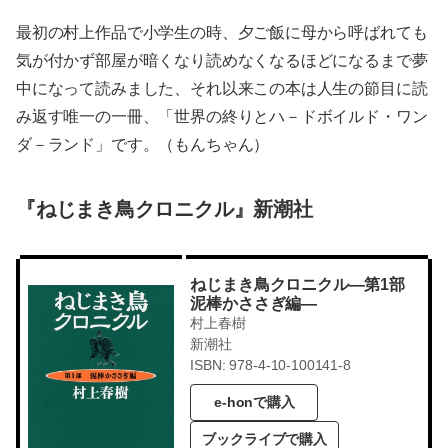
最初の村上作品で小学生の時、夕ご飯に母から呼ばれても
気が付かず部屋が暗くなり読めなくなるほどになるまで夢
中になって読みました、それ以来この本は人生の節目に読
み返す唯一の一冊、「世界の終りとハ－ドボイルド・ワン
ダ－ランド」です。（もんちゃん）
『ねじまき鳥クロニクル』新潮社
ねじまき鳥クロニクル―第1部
泥棒かささぎ編―
村上春樹
新潮社
ISBN: 978-4-10-100141-8
e-honで購入
ブックライブで購入