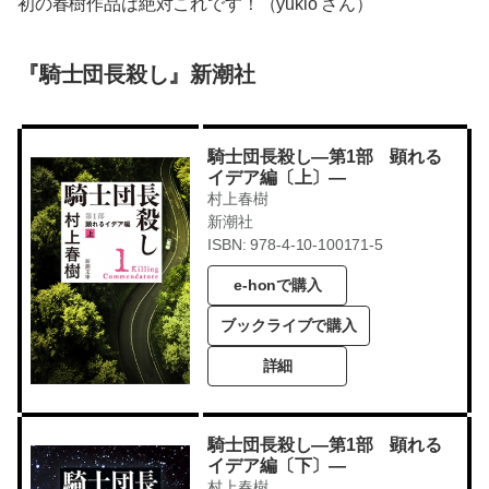
初の春樹作品は絶対これです！（yukio さん）
『騎士団長殺し』新潮社
騎士団長殺し―第1部 顕れる
イデア編〔上〕―
村上春樹
新潮社
ISBN: 978-4-10-100171-5
e-honで購入
ブックライブで購入
詳細
騎士団長殺し―第1部 顕れる
イデア編〔下〕―
村上春樹