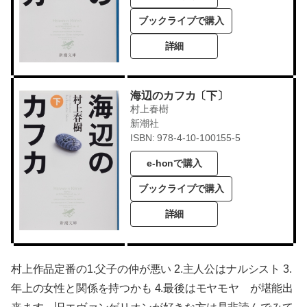
ブックライブで購入
詳細
海辺のカフカ〔下〕
村上春樹
新潮社
ISBN: 978-4-10-100155-5
e-honで購入
ブックライブで購入
詳細
村上作品定番の1.父子の仲が悪い 2.主人公はナルシスト 3.
年上の女性と関係を持つかも 4.最後はモヤモヤ が堪能出