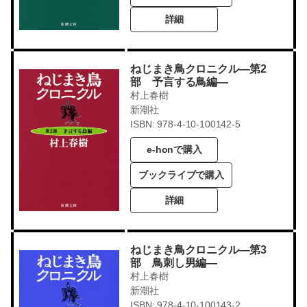
詳細
ねじまき鳥クロニクル―第2
部 予言する鳥編―
村上春樹
新潮社
ISBN: 978-4-10-100142-5
e-honで購入
ブックライブで購入
詳細
ねじまき鳥クロニクル―第3
部 鳥刺し男編―
村上春樹
新潮社
ISBN: 978-4-10-100143-2