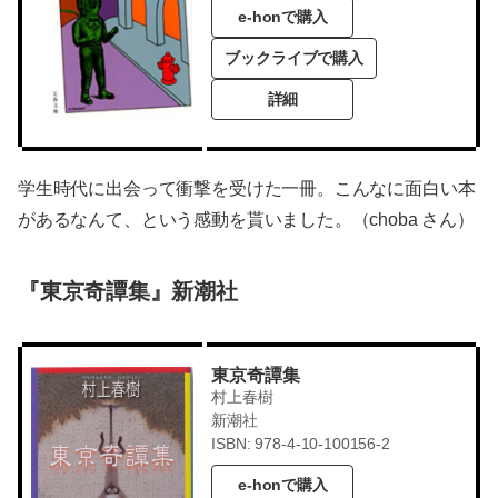
e-honで購入
ブックライブで購入
詳細
学生時代に出会って衝撃を受けた一冊。こんなに面白い本
があるなんて、という感動を貰いました。（choba さん）
『東京奇譚集』新潮社
東京奇譚集
村上春樹
新潮社
ISBN: 978-4-10-100156-2
e-honで購入