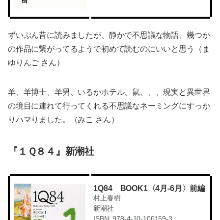
ずいぶん昔に読みましたが、静かで不思議な物語、幾つか
の作品に繋がってるようで初めて読むのにいいと思う（ま
ゆりんご さん）
羊、羊博士、羊男、いるかホテル、鼠、、、現実と異世界
の境目に連れて行ってくれる不思議なネーミングにすっか
りハマりました。（みこ さん）
『１Ｑ８４』新潮社
1Q84 BOOK1〈4月-6月〉前編
村上春樹
新潮社
ISBN: 978-4-10-100159-3