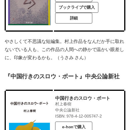
ブックライブで購入
詳細
やさしくて不思議な短編集。村上作品をなんだか手に取れ
ないでいる人も、この作品の人間への静かで温かい眼差し
に、印象が変わるかも。（うさみ さん）
『中国行きのスロウ・ボート』中央公論新社
中国行きのスロウ・ボート
村上春樹
中央公論新社
ISBN: 978-4-12-005747-2
e-honで購入