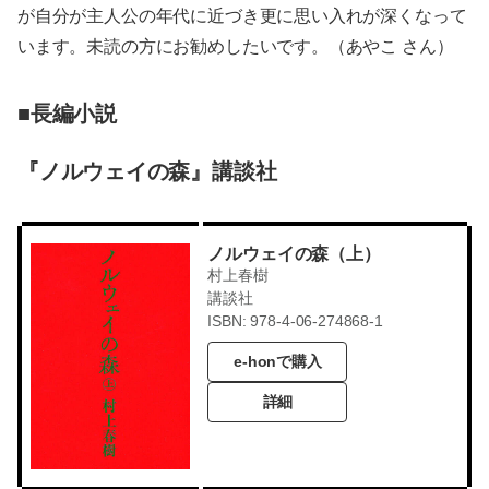
が自分が主人公の年代に近づき更に思い入れが深くなって
います。未読の方にお勧めしたいです。（あやこ さん）
■長編小説
『ノルウェイの森』講談社
ノルウェイの森（上）
村上春樹
講談社
ISBN: 978-4-06-274868-1
e-honで購入
詳細