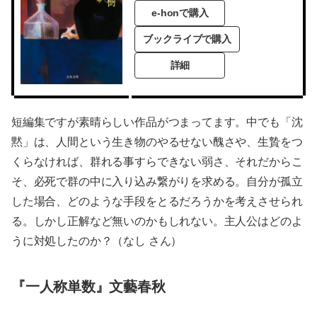
e-honで購入
ブックライブで購入
詳細
短編集ですが素晴らしい作品がつまってます。中でも「沈
黙」は、人間という生き物のやるせない醜さや、生贄をつ
くらなければ、群れる事すらできない弱さ、それだからこ
そ、必死で群の中に入り込み繋がりを求める。自分が孤立
した場合、どのような手段をとるだろうかを考えさせられ
る。しかし正解など無いのかもしれない。主人公はどのよ
うに対処したのか？（なし さん）
『一人称単数』文藝春秋