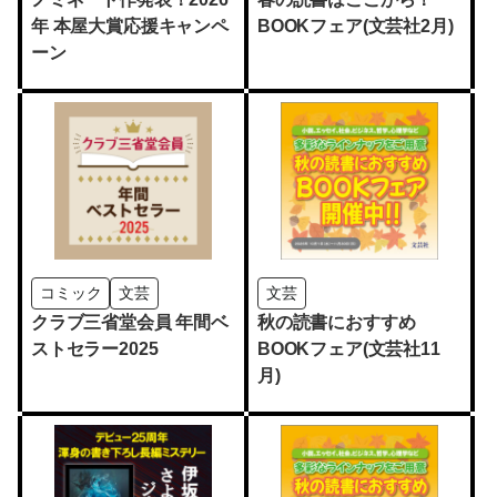
年 本屋大賞応援キャンペ
BOOKフェア(文芸社2月)
ーン
コミック
文芸
文芸
クラブ三省堂会員 年間ベ
秋の読書におすすめ
ストセラー2025
BOOKフェア(文芸社11
月)