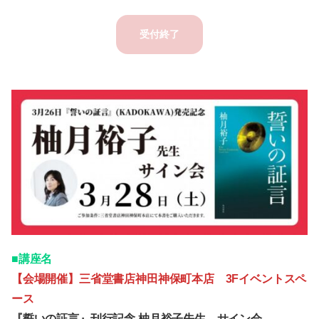
受付終了
■講座名
【会場開催】三省堂書店神田神保町本店 3Fイベントスペ
ース
『誓いの証言』刊行記念 柚月裕子先生 サイン会