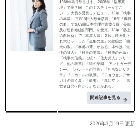
1968年岩手県生まれ。2008年「臨床真
理」で第７回「このミステリーがすご
い！」大賞を受賞しデビュー。13年『検事
の本懐』で第15回大藪春彦賞、16年『孤狼
の血』で第69回日本推理作家協会賞（長編
及び連作短編集部門）を受賞。18年『盤上
の向日葵』で「本屋大賞」２位。映画化さ
れ大ヒットした『孤狼の血』の続編に『凶
犬の眼』『暴虎の牙』がある。本作は『最
後の証人』『検事の本懐』『検事の死命』
『検事の信義』に続く「佐方貞人」シリー
ズ。他の著書に『蟻の菜園 ―アントガーデ
ン―』『パレートの誤算』『朽ちないサク
ラ』『ミカエルの鼓動』『チョウセンアサ
ガオの咲く夏』『教誨』『風に立つ』『逃
亡者は北へ向かう』などがある。
関連記事を見る
2026年3月19日 更新