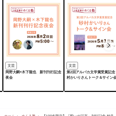
文芸
文芸
岡野大嗣×木下龍也 新刊刊行記念
第2回アルパカ文学賞受賞記念
夜会
村かいりさんトーク＆サイン
ホーム
めくる塾
【100名限定】『誓いの証言』刊行記念 柚月