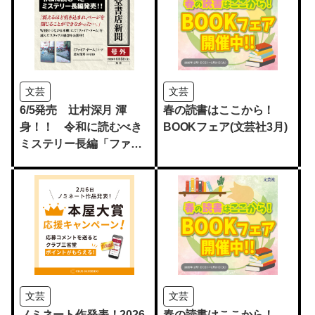
文芸
文芸
6/5発売 辻村深月 渾
春の読書はここから！
身！！ 令和に読むべき
BOOKフェア(文芸社3月)
ミステリー長編「ファイ
ア・ドーム」
文芸
文芸
ノミネート作発表！2026
春の読書はここから！