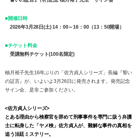
■開催日時
2026年3月28日(土) 14：00～16：00（13：50開場）
■チケット料金
受講無料チケット(100名限定)
柚月裕子先生16年ぶりの「佐方貞人シリーズ」長編『誓い
の証言』が、いよいよ3月26日に発売されます。発売記念
サイン会、是非ご参加ください。
<佐方貞人シリーズ>
とある理由から検察官を辞めて刑事事件を専門に扱う弁護
士に転身した「ヤメ検」佐方貞人が、難解な事件の真相を
追う法廷ミステリー。