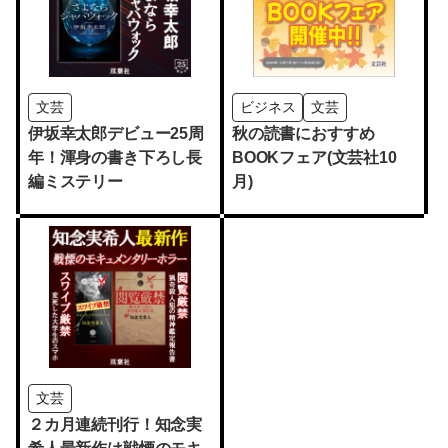
文芸
ビジネス
文芸
伊坂幸太郎デビュー25周
秋の読書におすすめ
年！渾身の書き下ろし長
BOOKフェア(文芸社10
編ミステリー
月)
文芸
２カ月連続刊行！知念実