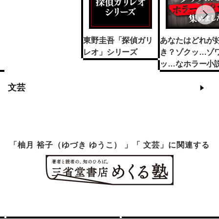
東野圭吾「探偵ガリ
あなたはどれが
レオ」シリーズ
き？ゾクッ…ゾ
ッ…なホラー小説
めました
文芸
「柚月 裕子（ゆづき ゆうこ） 」「 文芸」に関連する