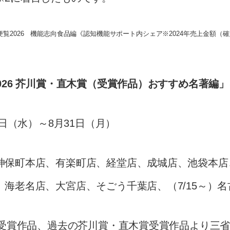
覧2026 機能志向食品編《認知機能サポート内シェア※2024年売上金額（確定
026 芥川賞・直木賞（受賞作品）おすすめ名著編
1日（水）～8月31日（月）
神保町本店、有楽町店、経堂店、成城店、池袋本店
海老名店、大宮店、そごう千葉店、（7/15～）名
の受賞作品、過去の芥川賞・直木賞受賞作品より三