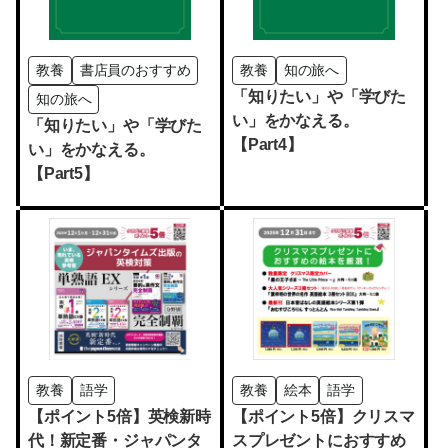
教養
書店員のおすすめ
教養
知の旅へ
「知りたい」や「学びた
知の旅へ
い」をかなえる。
「知りたい」や「学びた
【Part4】
い」をかなえる。
【Part5】
教養
語学
教養
絵本
語学
【ポイント5倍】英検新時
【ポイント5倍】クリスマ
代！新定番・ジャパンタ
スプレゼントにおすすめ