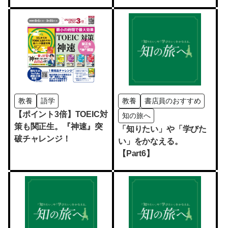
ペーン
教養
語学
教養
書店員のおすすめ
【ポイント3倍】TOEIC対
知の旅へ
策も関正生。『神速』突
「知りたい」や「学びた
破チャレンジ！
い」をかなえる。
【Part6】