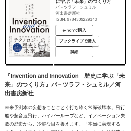
に学ぶ「未来」のつくり方
バ－ツラフ・シュミル
河出書房新社
ISBN: 9784309229140
e-honで購入
ブックライブで購入
詳細
『Invention and Innovation 歴史に学ぶ「未
来」のつくり方』バ－ツラフ・シュミル／河
出書房新社
未来予測本の妄想をことごとく打ち砕く常識破壊本。飛行
船や超音速飛行、ハイパーループなど、イノベーション失
敗の歴史から、冷静な目を養えます。「本当に実現する