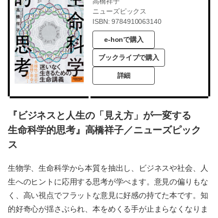
高橋祥子
ニューズピックス
ISBN: 9784910063140
e-honで購入
ブックライブで購入
詳細
『ビジネスと人生の「見え方」が一変する
生命科学的思考』高橋祥子／ニューズピック
ス
生物学、生命科学から本質を抽出し、ビジネスや社会、人
生へのヒントに応用する思考が学べます。意見の偏りもな
く、高い視点でフラットな意見に好感の持てた本です。知
的好奇心が揺さぶられ、本をめくる手が止まらなくなりま