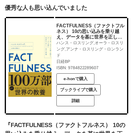
優秀な人も思い込んでいました
FACTFULNESS（ファクトフル
ネス） 10の思い込みを乗り越
え、データを基に世界を正しく
見る習慣
ハンス・ロスリング,オーラ・ロスリ
ング,アンナ・ロスリング・ロンラン
ド
日経BP
ISBN: 9784822289607
e-honで購入
ブックライブで購入
詳細
『FACTFULNESS（ファクトフルネス） 10の