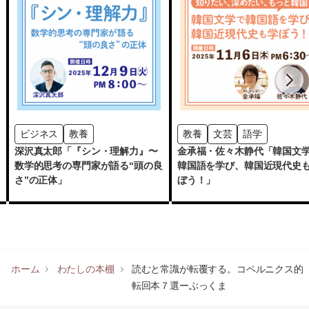
ビジネス
教養
教養
文芸
語学
深沢真太郎「『シン・理解力』〜
金承福・佐々木静代「韓国文
数学的思考の専門家が語る“頭の良
韓国語を学び、韓国近現代史
さ”の正体」
ぼう！」
ホーム
わたしの本棚
読むと常識が転覆する。コペルニクス的
転回本７選ーぶっくま