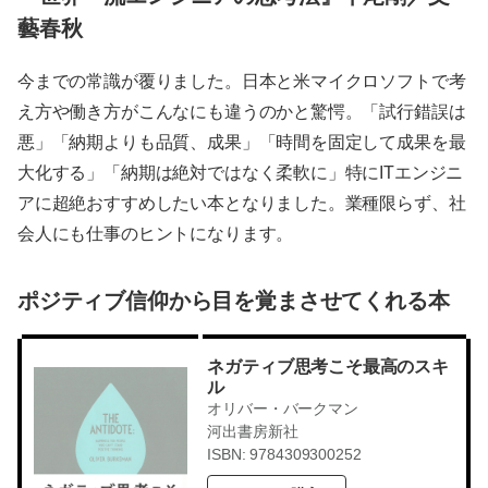
藝春秋
今までの常識が覆りました。日本と米マイクロソフトで考
え方や働き方がこんなにも違うのかと驚愕。「試行錯誤は
悪」「納期よりも品質、成果」「時間を固定して成果を最
大化する」「納期は絶対ではなく柔軟に」特にITエンジニ
アに超絶おすすめしたい本となりました。業種限らず、社
会人にも仕事のヒントになります。
ポジティブ信仰から目を覚まさせてくれる本
ネガティブ思考こそ最高のスキ
ル
オリバー・バークマン
河出書房新社
ISBN: 9784309300252