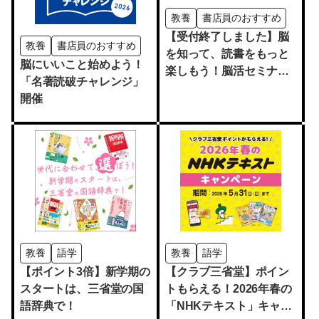
教養
書店員のおすすめ
【受付終了しました】脳
教養
書店員のおすすめ
を知って、読書をもっと
脳にいいこと始めよう！
楽しもう！脳活セミナー
「名著読破チャレンジ」
＆健康マージャン体験会
開催
【無料】
教養
語学
教養
語学
【ポイント3倍】新学期の
【クラブ三省堂】ポイン
スタートは、三省堂の国
トもらえる！2026年春の
語辞典で！
「NHKテキスト」キャン