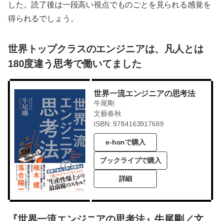
した。読了後は一段高い視点でものごとを見られる感覚を
得られるでしょう。
世界トップクラスのエンジニアは、凡人とは
180度違う思考で働いてました
世界一流エンジニアの思考法
牛尾剛
文藝春秋
ISBN: 9784163917689
e-honで購入
ブックライブで購入
詳細
『世界一流エンジニアの思考法』牛尾剛／文