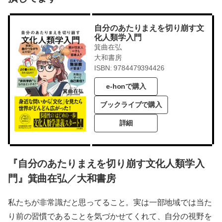
自分のあたりまえを切り崩す文
化人類学入門
箕曲在弘
大和書房
ISBN: 9784479394426
e-honで購入
ブックライブで購入
詳細
『自分のあたりまえを切り崩す文化人類学入
門』箕曲在弘／大和書房
私たちが非常識だと思ってること。実は一部地域では当た
り前の習慣であることを気づかせてくれて、自分の視野を