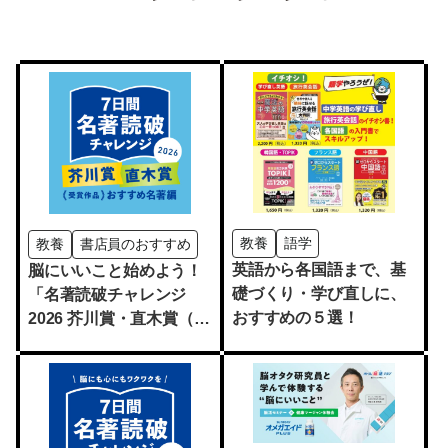
教養
語学
教養
書店員のおすすめ
英語から各国語まで、基
脳にいいこと始めよう！
礎づくり・学び直しに、
「名著読破チャレンジ
おすすめの５選！
2026 芥川賞・直木賞（受
賞作品）おすすめ名著
編」開催