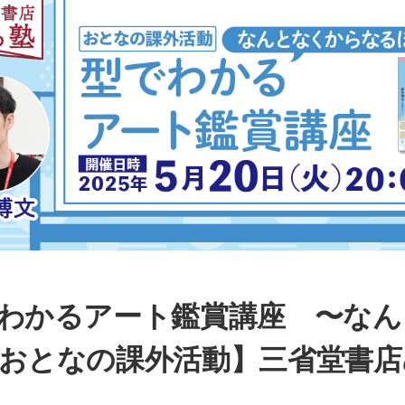
わかるアート鑑賞講座 〜なん
おとなの課外活動】三省堂書店めく