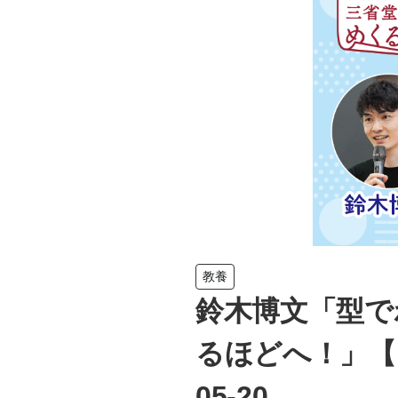
教養
鈴木博文「型で
るほどへ！」【
05-20