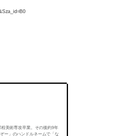
1&Sza_id=B0
成課程美術専攻卒業。その後約9年
るぞー」のハンドルネームで「な