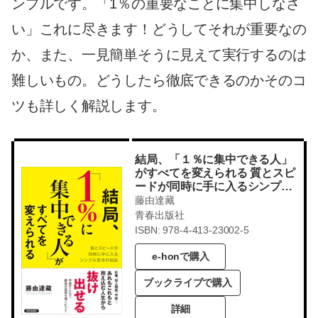
ンプルです。「1％の重要なことに集中しなさ
い」これに尽きます！どうしてそれが重要なの
か、また、一見簡単そうに見えて実行するのは
難しいもの。どうしたら徹底できるのかそのコ
ツも詳しく解説します。
結局、「１％に集中できる人」
がすべてを変えられる 質とスピ
ードが同時に手に入るシンプル
思考の秘訣
藤由達藏
青春出版社
ISBN: 978-4-413-23002-5
e-honで購入
ブックライブで購入
詳細