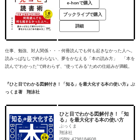
e-honで購入
ブックライブで購入
詳細
仕事、勉強、対人関係・・・何冊読んでも何も起きなかった人へ。
読みっぱなしで終わらない、夢をかなえる「本の読み方」 「本を
読んで“わかった”で終わらず、“使ってみる”ための仕組みが満載。
『ひと目でわかる図解付き！「知る」を最大化する本の使い方』ぶ
っくま著 翔泳社
ひと目でわかる図解付き！「知
る」を最大化する本の使い方
ぶっくま
翔泳社
ISBN: 4798184608