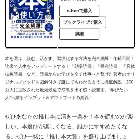
e-honで購入
ブックライブで購入
詳細
本を選ぶ、読む、活かす、習慣化する方法を完全網羅！年齢不問！
読書で人生をアップデートする！「効率読書」「探究読書」「具体
抽象読書」など、読書からの学びを全て仕事へと繋げた著者のオリ
ジナルメソッドを図解付きで誰にでもわかるように徹底解説！200
万人に拡散された最短最速で成果を出す超・読書術。“学びたい
人”へ贈るインプット＆アウトプットの奥義！
ぜひあなたの推し本に清き一票を！本を読むのが楽
しい、本選びが楽しくなる、誰かにすすめたくな
る。ぜひ一緒に「推し本大賞」を盛り上げましょ