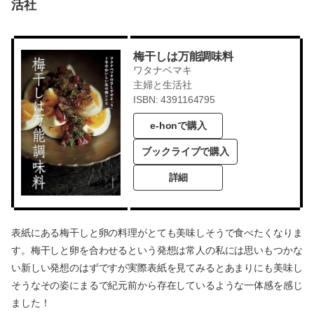
活社
梅干しは万能調味料
ワタナベマキ
主婦と生活社
ISBN: 4391164795
e-honで購入
ブックライブで購入
詳細
表紙にある梅干しと卵の料理がとても美味しそうで食べたくなりま
す。梅干しと卵を合わせるという発想は常人の私には思いもつかな
い新しい発想のはずですが実際表紙を見てみるとあまりにも美味し
そうなその姿にまるで紀元前から存在しているような一体感を感じ
ました！