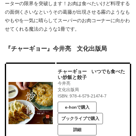
ーターの限界を突破します！お肉は食べたいけど料理する
の面倒くさいなというその葛藤が出現させる霧のようなも
やもやを一気に晴らしてスーパーのお肉コーナーに向かわ
せてくれる魔法のような1冊です。
『チャーギョー』今井亮 文化出版局
チャーギョー いつでも食べた
い炒飯と餃子
今井亮
文化出版局
ISBN: 978-4-579-21474-7
e-honで購入
ブックライブで購入
詳細