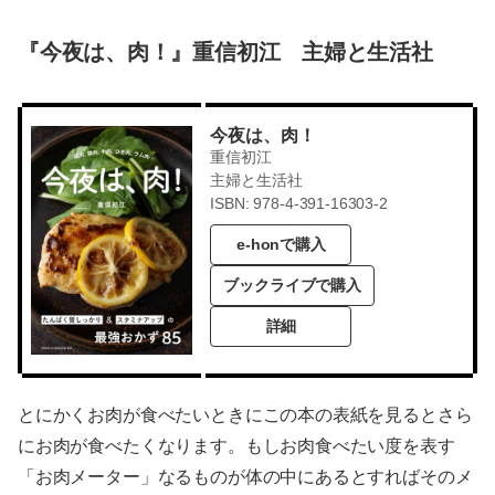
『今夜は、肉！』重信初江 主婦と生活社
今夜は、肉！
重信初江
主婦と生活社
ISBN: 978-4-391-16303-2
e-honで購入
ブックライブで購入
詳細
とにかくお肉が食べたいときにこの本の表紙を見るとさら
にお肉が食べたくなります。もしお肉食べたい度を表す
「お肉メーター」なるものが体の中にあるとすればそのメ