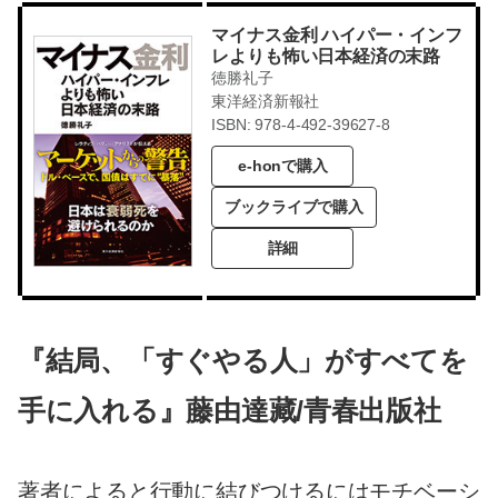
マイナス金利 ハイパー・インフ
レよりも怖い日本経済の末路
徳勝礼子
東洋経済新報社
ISBN: 978-4-492-39627-8
e-honで購入
ブックライブで購入
詳細
『結局、「すぐやる人」がすべてを
手に入れる』藤由達藏/青春出版社
著者によると行動に結びつけるにはモチベーシ