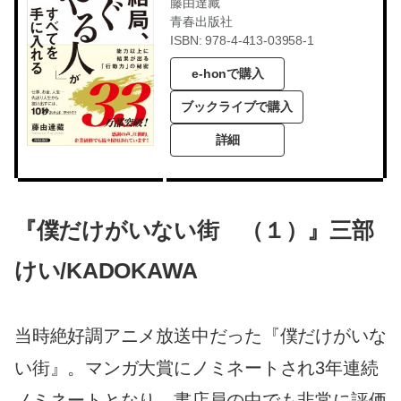
藤由達藏
青春出版社
ISBN: 978-4-413-03958-1
e-honで購入
ブックライブで購入
詳細
『僕だけがいない街 （１）』三部
けい/KADOKAWA
当時絶好調アニメ放送中だった『僕だけがいな
い街』。マンガ大賞にノミネートされ3年連続
ノミネートとなり、書店員の中でも非常に評価