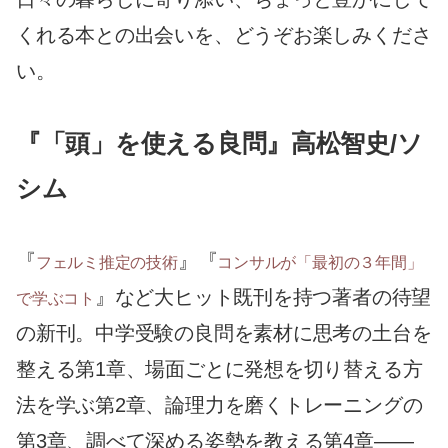
くれる本との出会いを、どうぞお楽しみくださ
い。
『「頭」を使える良問』高松智史/ソ
シム
『
』『
フェルミ推定の技術
コンサルが「最初の３年間」
』など大ヒット既刊を持つ著者の待望
で学ぶコト
の新刊。中学受験の良問を素材に思考の土台を
整える第1章、場面ごとに発想を切り替える方
法を学ぶ第2章、論理力を磨くトレーニングの
第3章、調べて深める姿勢を教える第4章——