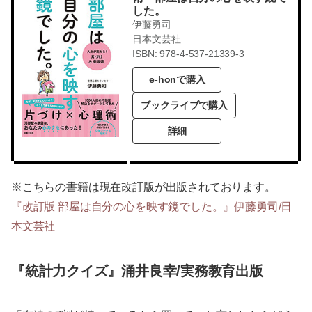
した。
伊藤勇司
日本文芸社
ISBN: 978-4-537-21339-3
e-honで購入
ブックライブで購入
詳細
※こちらの書籍は現在改訂版が出版されております。
『改訂版 部屋は自分の心を映す鏡でした。』伊藤勇司/日
本文芸社
『統計力クイズ』涌井良幸/実務教育出版