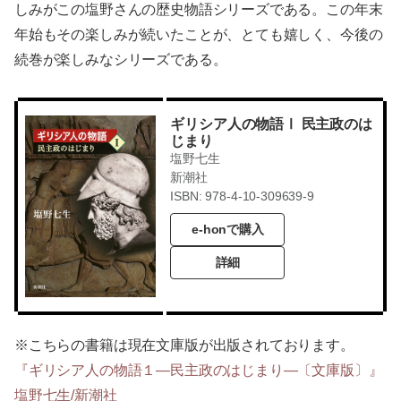
しみがこの塩野さんの歴史物語シリーズである。この年末
年始もその楽しみが続いたことが、とても嬉しく、今後の
続巻が楽しみなシリーズである。
ギリシア人の物語Ⅰ 民主政のは
じまり
塩野七生
新潮社
ISBN: 978-4-10-309639-9
e-honで購入
詳細
※こちらの書籍は現在文庫版が出版されております。
『ギリシア人の物語１―民主政のはじまり―〔文庫版〕』
塩野七生/新潮社