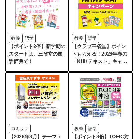
教養
語学
教養
語学
【ポイント3倍】新学期の
【クラブ三省堂】ポイン
スタートは、三省堂の国
トもらえる！2026年春の
語辞典で！
「NHKテキスト」キャン
ペーン
コミック
教養
語学
【2026年3月】テーマ：
【ポイント3倍】TOEIC対