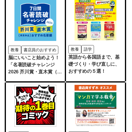
教養
語学
教養
書店員のおすすめ
英語から各国語まで、基
脳にいいこと始めよう！
礎づくり・学び直しに、
「名著読破チャレンジ
おすすめの５選！
2026 芥川賞・直木賞（受
賞作品）おすすめ名著
編」開催