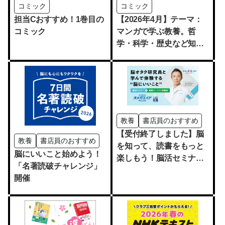
コミック
コミック
担当Cおすすめ！1巻目の
【2026年4月】テーマ：
コミック
マンガで学ぶ教養。哲
学・科学・歴史など知的
好奇心を刺激する作品を
ピックアップ
教養
書店員のおすすめ
【受付終了しました】脳
教養
書店員のおすすめ
を知って、読書をもっと
脳にいいこと始めよう！
楽しもう！脳活セミナー
「名著読破チャレンジ」
＆健康マージャン体験会
開催
【無料】