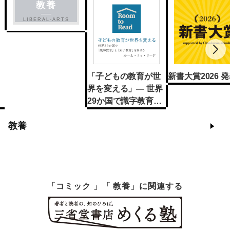
教養
LIBERAL-ARTS
「子どもの教育が世
新書大賞2026 
界を変える」— 世界
29か国で識字教育と
女子教育を届けるル
教養
ーム・トゥ・リード
「コミック 」「 教養」に関連する