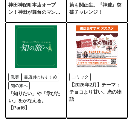
神田神保町本店オープ
策も関正生。『神速』突
ン！神田が舞台のマンガ
破チャレンジ！
セレクション
教養
書店員のおすすめ
コミック
【2026年2月】テーマ：
知の旅へ
チョコより甘い。恋の物
「知りたい」や「学びた
語
い」をかなえる。
【Part6】