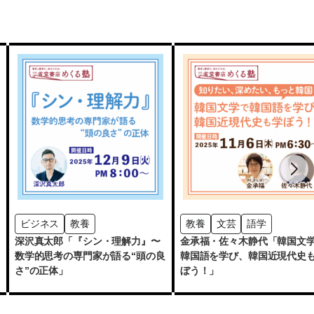
ビジネス
教養
教養
文芸
語学
深沢真太郎「『シン・理解力』〜
金承福・佐々木静代「韓国文
数学的思考の専門家が語る“頭の良
韓国語を学び、韓国近現代史
さ”の正体」
ぼう！」