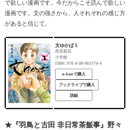
で欲しい漫画です。今だからこそ読んで欲しい
漫画です。文の強さから、人それぞれの感じ方
があると信じて。
文ゆかば 1
西原梨花
小学館
ISBN: 978-4-09-863774-4
e-honで購入
ブックライブで購入
詳細
★『羽鳥と古田 非日常茶飯事』野々