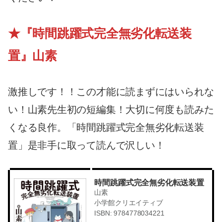
★『時間跳躍式完全無劣化転送装
置』山素
激推しです！！この才能に読まずにはいられな
い！山素先生初の短編集！大切に何度も読みた
くなる良作。「時間跳躍式完全無劣化転送装
置」是非手に取って読んで沢しい！
時間跳躍式完全無劣化転送装置
山素
小学館クリエイティブ
ISBN: 9784778034221