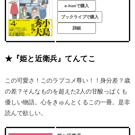
e-honで購入
ブックライブで購入
詳細
★『姫と近衛兵』てんてこ
この可愛さ！このラブコメ尊い！！身分差？歳
の差？そんなものを超えた2人の甘酸っぱくも
優しい物語。心をきゅんとくるこの一冊。是非
読んで欲しい。