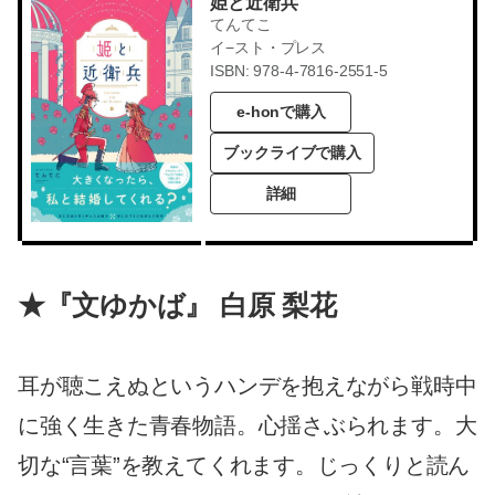
姫と近衛兵
てんてこ
イ−スト・プレス
ISBN: 978-4-7816-2551-5
e-honで購入
ブックライブで購入
詳細
★『文ゆかば』 白原 梨花
耳が聴こえぬというハンデを抱えながら戦時中
に強く生きた青春物語。心揺さぶられます。大
切な“言葉”を教えてくれます。じっくりと読ん