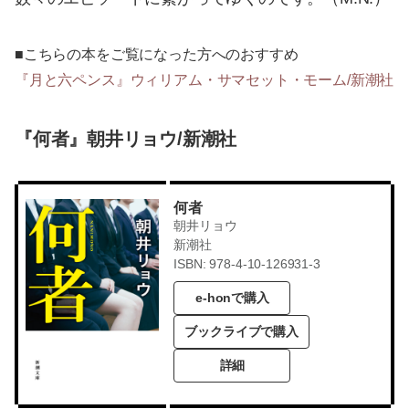
■こちらの本をご覧になった方へのおすすめ
『月と六ペンス』ウィリアム・サマセット・モーム/新潮社
『何者』朝井リョウ/新潮社
何者
朝井リョウ
新潮社
ISBN: 978-4-10-126931-3
e-honで購入
ブックライブで購入
詳細