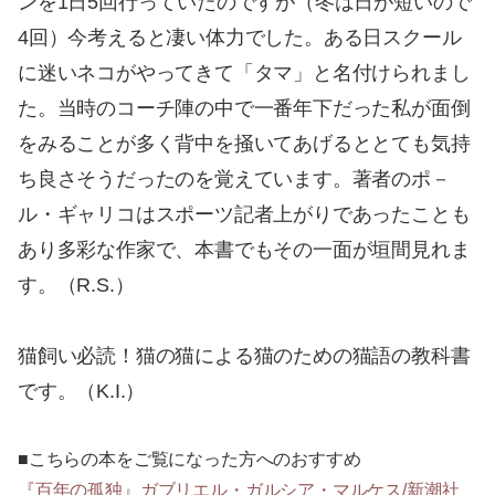
ンを1日5回行っていたのですが（冬は日が短いので
4回）今考えると凄い体力でした。ある日スクール
に迷いネコがやってきて「タマ」と名付けられまし
た。当時のコーチ陣の中で一番年下だった私が面倒
をみることが多く背中を掻いてあげるととても気持
ち良さそうだったのを覚えています。著者のポ－
ル・ギャリコはスポーツ記者上がりであったことも
あり多彩な作家で、本書でもその一面が垣間見れま
す。（R.S.）
猫飼い必読！猫の猫による猫のための猫語の教科書
です。（K.I.）
■こちらの本をご覧になった方へのおすすめ
『百年の孤独』ガブリエル・ガルシア・マルケス/新潮社