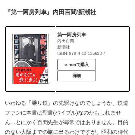
『第一阿房列車』内田百間/新潮社
第一阿房列車
内田百間
新潮社
ISBN: 978-4-10-135633-4
e-honで購入
詳細
いわゆる「乗り鉄」の先駆けなのでしょうか、鉄道
ファンに本書は聖書(バイブル)なのかもしれませ
ん…とにかく百間先生が尋常ではありません。目的
のない大阪までの旅に出るわけですが、昭和の時代