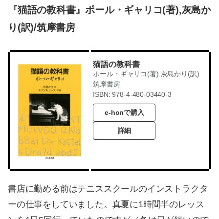
『猫語の教科書』ポール・ギャリコ(著),灰島か
り(訳)/筑摩書房
猫語の教科書
ポール・ギャリコ(著),灰島かり(訳)
筑摩書房
ISBN: 978-4-480-03440-3
e-honで購入
詳細
書店に勤める前はテニススクールのインストラクタ
ーの仕事をしていました。真夏に1時間半のレッス