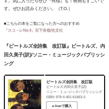
す。気に入ったらぜひ『何様』も！映画もすごいで
す。ぜひお読みください。（T.O.）
■こちらの本をご覧になった方へのおすすめ
『スコ－レNo.4』宮下奈都/光文社
『ビートルズ全詩集 改訂版』ビートルズ、内
田久美子(訳)/ソニー・ミュージックパブリッシ
ング
ビートルズ全詩集 改訂版
ビートルズ,内田久美子(訳)
ソニー・ミュ−ジックパブリッシング
ISBN: 978-4-401-61663-3
e-honで購入