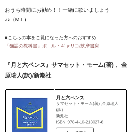
おうち時間にお勧め！！一緒に歌いましょう
♪♪（M.I.）
■こちらの本をご覧になった方へのおすすめ
『猫語の教科書』ポ－ル・ギャリコ/筑摩書房
『月と六ペンス』サマセット・モーム(著) 、金
原瑞人(訳)/新潮社
月と六ペンス
サマセット・モーム(著) ,金原瑞人
(訳)
新潮社
ISBN: 978-4-10-213027-8