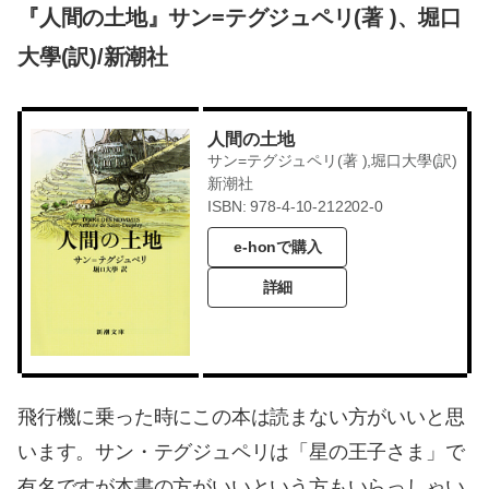
『人間の土地』サン=テグジュペリ(著 )、堀口
大學(訳)/新潮社
人間の土地
サン=テグジュペリ(著 ),堀口大學(訳)
新潮社
ISBN: 978-4-10-212202-0
e-honで購入
詳細
飛行機に乗った時にこの本は読まない方がいいと思
います。サン・テグジュペリは「星の王子さま」で
有名ですが本書の方がいいという方もいらっしゃい