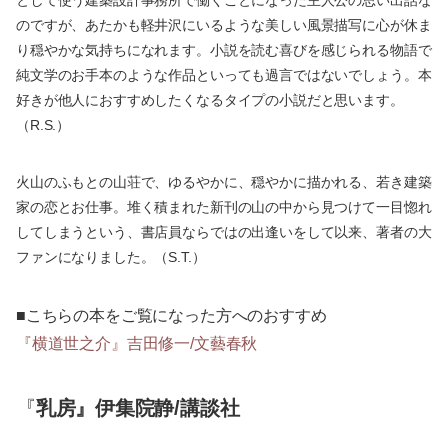
のですが、あたかも軽井沢にいるような美しい風景描写に心が休ま
り穏やかな気持ちになれます。小説を読む喜びを感じられる物語で
純文学のお手本のような作品といっても過言ではないでしょう。本
好きが他人におすすめしたくなるタイプの小説だと思います。
（R.S.）
火山のふもとの山荘で、ゆるやかに、穏やかに描かれる、若き建築
家の恋とお仕事。堆く積まれた新刊の山の中から見つけて一目惚れ
してしまうという、書店員ならではの出逢いをして以来、著者の大
ファンになりました。（S.T.）
■こちらの本をご覧になった方へのおすすめ
『横道世之介』吉田修一/文藝春秋
『
乳房』伊集院静/講談社