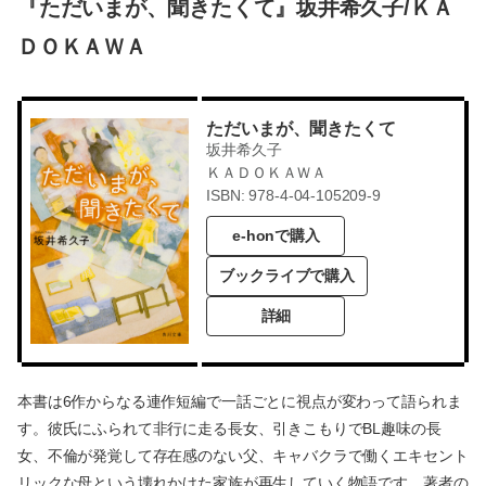
『ただいまが、聞きたくて』坂井希久子/ＫＡ
ＤＯＫＡＷＡ
ただいまが、聞きたくて
坂井希久子
ＫＡＤＯＫＡＷＡ
ISBN: 978-4-04-105209-9
e-honで購入
ブックライブで購入
詳細
本書は6作からなる連作短編で一話ごとに視点が変わって語られま
す。彼氏にふられて非行に走る長女、引きこもりでBL趣味の長
女、不倫が発覚して存在感のない父、キャバクラで働くエキセント
リックな母という壊れかけた家族が再生していく物語です。著者の