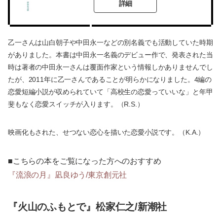
詳細
乙一さんは山白朝子や中田永一などの別名義でも活動していた時期
がありました。本書は中田永一名義のデビュー作で、発表された当
時は著者の中田永一さんは覆面作家という情報しかありませんでし
たが、2011年に乙一さんであることが明らかになりました。4編の
恋愛短編小説が収められていて「高校生の恋愛っていいな」と年甲
斐もなく恋愛スイッチが入ります。（R.S.）
映画化もされた、せつない恋心を描いた恋愛小説です。（K.A.）
■こちらの本をご覧になった方へのおすすめ
『流浪の月』凪良ゆう/東京創元社
『火山のふもとで』松家仁之/新潮社