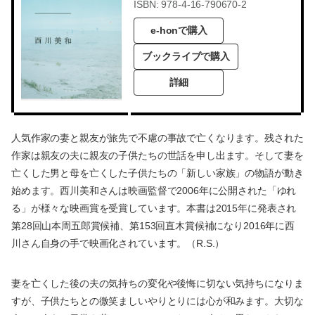
ISBN: 978-4-16-790670-2
e-honで購入
ブックライブで購入
詳細
人気作家の妻と親友が旅先で不慮の事故で亡くなります。残された
作家は親友の夫に親友の子供たちの世話を申し出ます。そして妻を
亡くした男と母を亡くした子供たちの「新しい家族」の物語が動き
始めます。西川美和さんは映画監督で2006年に公開された「ゆれ
る」が様々な映画賞を受賞しています。本書は2015年に発表され
第28回山本周五郎賞候補、第153回直木賞候補になり2016年に西
川さん自身の手で映画化されています。（R.S.）
妻を亡くした後の夫の気持ちの変化や後悔に切ない気持ちになりま
すが、子供たちとの微笑ましいやりとりには心が和みます。大切な