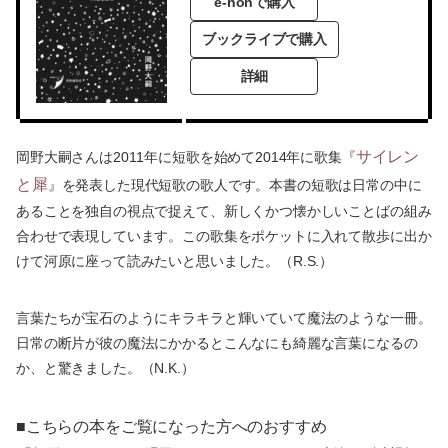
e-honで購入
ブックライブで購入
詳細
サイレン
岡野大嗣さんは2011年に短歌を始めて2014年に歌集『
と犀
』を発表した現代短歌の歌人です。本書の短歌は日常の中に
あることを独自の視点で捉えて、新しくかつ懐かしいことばの組み
合わせで表現しています。この歌集をポケットに入れて散歩に出か
けて河原に座って読みたいと思いました。（R.S.）
言葉たちが宝石のようにキラキラと輝いていて魔法のような一冊。
日常の断片が彼の魔法にかかるとこんなにも綺麗な言葉になるの
か、と驚きました。（N.K.）
■こちらの本をご覧になった方へのおすすめ