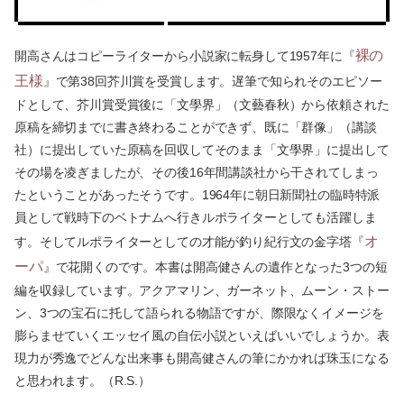
裸の
開高さんはコピーライターから小説家に転身して1957年に『
王様
』で第38回芥川賞を受賞します。遅筆で知られそのエピソー
ドとして、芥川賞受賞後に「文學界」（文藝春秋）から依頼された
原稿を締切までに書き終わることができず、既に「群像」（講談
社）に提出していた原稿を回収してそのまま「文學界」に提出して
その場を凌ぎましたが、その後16年間講談社から干されてしまっ
たということがあったそうです。1964年に朝日新聞社の臨時特派
員として戦時下のベトナムへ行きルポライターとしても活躍しま
オ
す。そしてルポライターとしての才能が釣り紀行文の金字塔『
ーパ
』で花開くのです。本書は開高健さんの遺作となった3つの短
編を収録しています。アクアマリン、ガーネット、ムーン・ストー
ン、3つの宝石に托して語られる物語ですが、際限なくイメージを
膨らませていくエッセイ風の自伝小説といえばいいでしょうか。表
現力が秀逸でどんな出来事も開高健さんの筆にかかれば珠玉になる
と思われます。（R.S.）