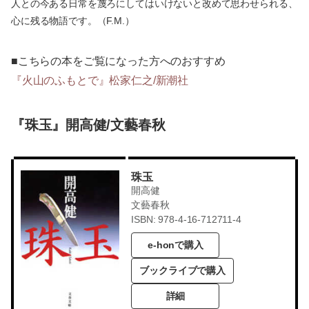
人との今ある日常を蔑ろにしてはいけないと改めて思わせられる、
心に残る物語です。（F.M.）
■こちらの本をご覧になった方へのおすすめ
『火山のふもとで』松家仁之/新潮社
『珠玉』開高健/文藝春秋
珠玉
開高健
文藝春秋
ISBN: 978-4-16-712711-4
e-honで購入
ブックライブで購入
詳細