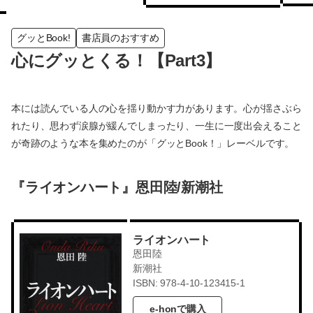
グッとBook!
書店員のおすすめ
心にグッとくる！【Part3】
本には読んでいる人の心を揺り動かす力があります。心が揺さぶら
れたり、思わず涙腺が緩んでしまったり、一生に一度出会えること
が奇跡のような本を集めたのが「グッとBook！」レーベルです。
『ライオンハート』恩田陸/新潮社
ライオンハート
恩田陸
新潮社
ISBN: 978-4-10-123415-1
e-honで購入