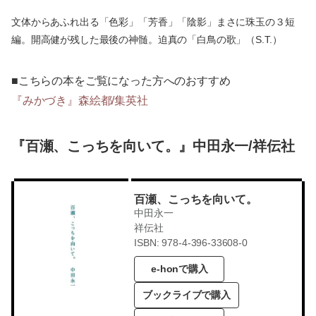
文体からあふれ出る「色彩」「芳香」「陰影」まさに珠玉の３短
編。開高健が残した最後の神髄。迫真の「白鳥の歌」（S.T.）
■こちらの本をご覧になった方へのおすすめ
『みかづき』森絵都/集英社
『百瀬、こっちを向いて。』中田永一/祥伝社
百瀬、こっちを向いて。
中田永一
祥伝社
ISBN: 978-4-396-33608-0
e-honで購入
ブックライブで購入