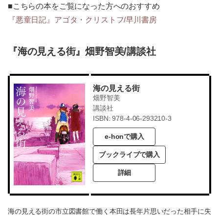
■こちらの本をご覧になった方へのおすすめ
『悪童日記』アゴタ・クリストフ/早川書房
『海の見える街』畑野智美/講談社
海の見える街
畑野智美
講談社
ISBN: 978-4-06-293210-3
e-honで購入
ブックライブで購入
詳細
海の見える街の市立図書館で働く本田は長年片思いだった相手に失