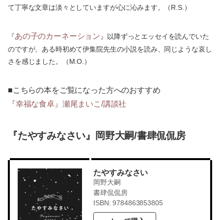
て丁寧な文章は淡々としていますが心に沁みます。（R.S.）
あの子のカーネーション
『
』以降ずっとエッセイを読んでいた
のですが、ある時初めて伊集院先生の小説を読み、同じような哀し
さを感じました。（M.O.）
■こちらの本をご覧になった方へのおすすめ
『幸福な食卓』瀬尾まいこ/講談社
『たやすみなさい』岡野大嗣/書肆侃侃房
たやすみなさい
岡野大嗣
書肆侃侃房
ISBN: 9784863853805