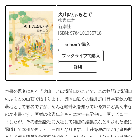
火山のふもとで
松家仁之
新潮社
ISBN: 9784101055718
e-honで購入
ブックライブで購入
詳細
本書の題名にある「火山」とは浅間山のことで、この物語は浅間山
のふもとの山荘で始まります。浅間山近くの軽井沢は日本有数の避
暑地として有名ですが、そんな軽井沢を知っている方にど真ん中な
のが本書です。著者の松家仁之さんは大学在学中に一度デビューし
ましたが、その後出版社に入社して雑誌の編集長などをされた後に
退職して本作が再デビュー作となります。山荘を夏の間だけ事務所
として使う建築設計事務所で働くことになった主人公の思い出話な