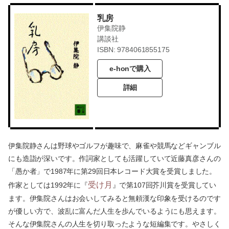
乳房
伊集院静
講談社
ISBN: 9784061855175
e-honで購入
詳細
伊集院静さんは野球やゴルフが趣味で、麻雀や競馬などギャンブル
にも造詣が深いです。作詞家としても活躍していて近藤真彦さんの
「愚か者」で1987年に第29回日本レコード大賞を受賞しました。
受け月
作家としては1992年に『
』で第107回芥川賞を受賞してい
ます。伊集院さんはお会いしてみると無頼漢な印象を受けるのです
が優しい方で、波乱に富んだ人生を歩んでいるようにも思えます。
そんな伊集院さんの人生を切り取ったような短編集です。やさしく