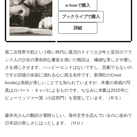
e-honで購入
ブックライブで購入
詳細
第二次世界大戦という暗い時代に孤児のドイツ人少年と盲目のフラ
ンス人の少女の運命的な邂逅を描いた物語は、繊細な美しさや優し
さを感じさせます。ハッピーエンドはないですし、悲劇でもないの
ですが読後の余韻に浸れる心に残る名作です。新潮社のCrest
booksは表紙が美しいことでも知られていますが、本書の表紙の写
真はロバート・キャパによるものです。ちなみに本書は2015年に
ピューリッツァー賞（小説部門）を受賞しています。（R.S.）
藤井光さんの翻訳が素晴らしい。海外文学を読んでいるのに改めて
日本語の美しさにはっとします。（H.U.）