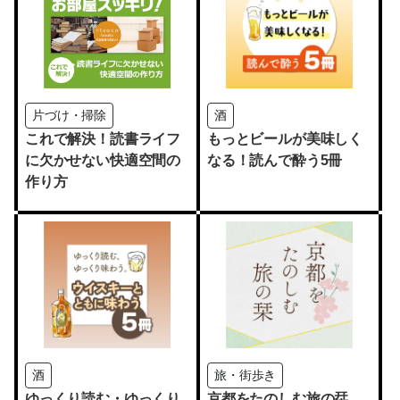
片づけ・掃除
酒
これで解決！読書ライフ
もっとビールが美味しく
に欠かせない快適空間の
なる！読んで酔う5冊
作り方
酒
旅・街歩き
ゆっくり読む・ゆっくり
京都をたのしむ旅の栞