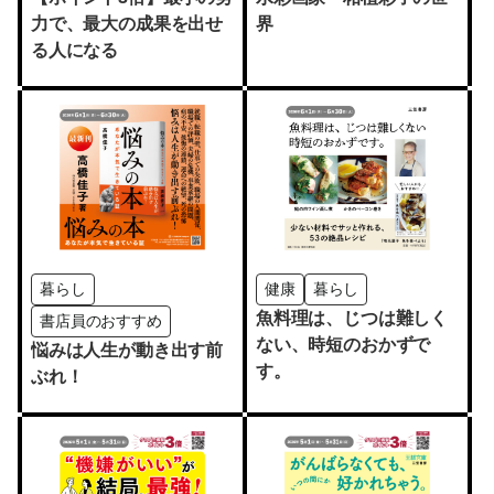
力で、最大の成果を出せ
界
る人になる
暮らし
健康
暮らし
魚料理は、じつは難しく
書店員のおすすめ
ない、時短のおかずで
悩みは人生が動き出す前
す。
ぶれ！