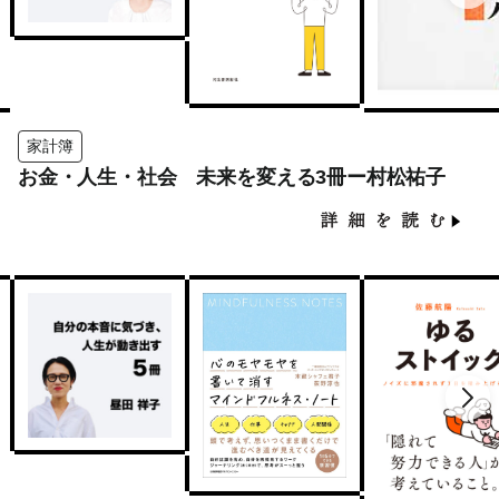
家計簿
お金・人生・社会 未来を変える3冊ー村松祐子