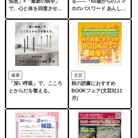
知恵」×「最新の医学」
る――『60歳からのスマ
で、心と体を回復させよ
ホのパスワード あんしん
う！
整理ノート』が12月17日
発売
健康
文芸
「深い呼吸」で、こころ
秋の読書におすすめ
とからだを整える。
BOOKフェア(文芸社11
月)