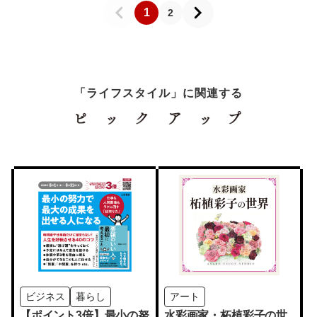
1
2
「ライフスタイル」に関連する
ビジネス
暮らし
アート
【ポイント3倍】最小の努
水彩画家・柘植彩子の世