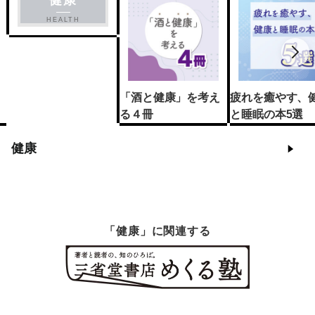
健康
HEALTH
「酒と健康」を考え
疲れを癒やす、
る４冊
と睡眠の本5選
健康
「健康」に関連する