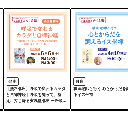
健康
健康
【無料講座】呼吸で変わるカラダ
横田老師と行う 心とからだを
と自律神経｜呼吸を知って、整
るイス坐禅
え、持ち帰る実践型講座 ー呼吸を
深く、楽しく、新しくー