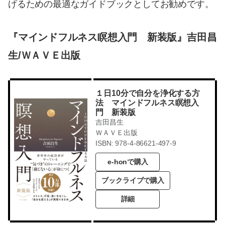
げるための最適なガイドブックとしてお勧めです。
『マインドフルネス瞑想入門 新装版』吉田昌
生/ＷＡＶＥ出版
１日10分で自分を浄化する方
法 マインドフルネス瞑想入
門 新装版
吉田昌生
ＷＡＶＥ出版
ISBN: 978-4-86621-497-9
e-honで購入
ブックライブで購入
詳細