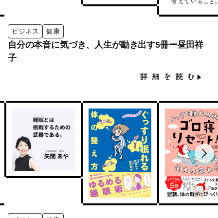
ビジネス
健康
自分の本音に気づき、人生が動き出す5冊ー昼田祥
子