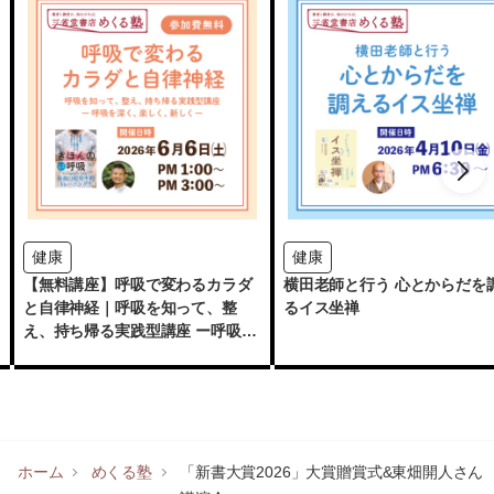
健康
健康
【無料講座】呼吸で変わるカラダ
横田老師と行う 心とからだを
と自律神経｜呼吸を知って、整
るイス坐禅
え、持ち帰る実践型講座 ー呼吸を
深く、楽しく、新しくー
ホーム
めくる塾
「新書大賞2026」大賞贈賞式&東畑開人さん