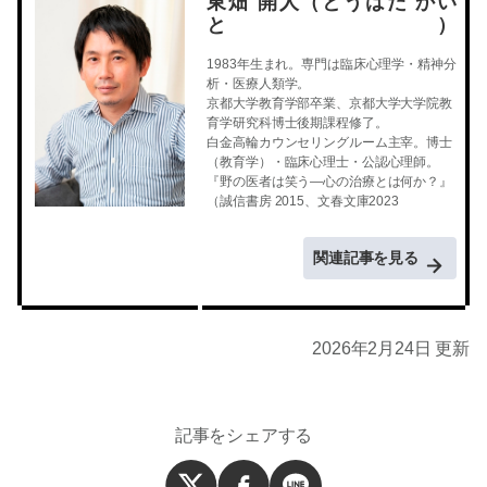
東畑 開人（とうはた かい
と）
1983年生まれ。専門は臨床心理学・精神分
析・医療人類学。
京都大学教育学部卒業、京都大学大学院教
育学研究科博士後期課程修了。
白金高輪カウンセリングルーム主宰。博士
（教育学）・臨床心理士・公認心理師。
『野の医者は笑う―心の治療とは何か？』
（誠信書房 2015、文春文庫2023
関連記事を見る
2026年2月24日 更新
記事をシェアする