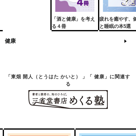
「酒と健康」を考え
疲れを癒やす、
る４冊
と睡眠の本5選
健康
「東畑 開人（とうはた かいと） 」「 健康」に関連す
る