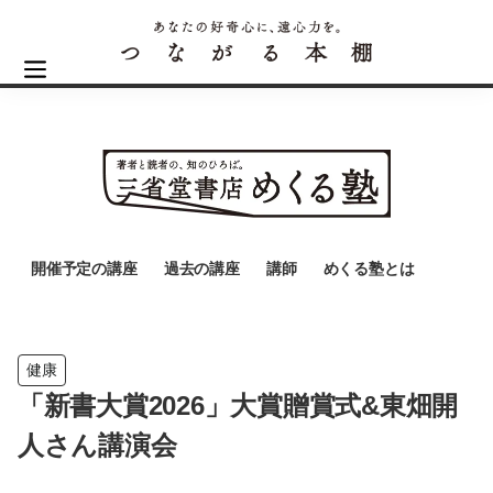
開催予定の講座
過去の講座
講師
めくる塾とは
健康
「新書大賞2026」大賞贈賞式&東畑開
人さん講演会