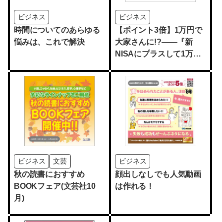
ビジネス
ビジネス
時間についてのあらゆる
【ポイント3倍】1万円で
悩みは、これで解決
大家さんに!?――『新
NISAにプラスして1万円
でできる資産運用を教え
てください！』
ビジネス
文芸
ビジネス
秋の読書におすすめ
顔出しなしでも人気動画
BOOKフェア(文芸社10
は作れる！
月)