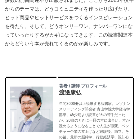
多数の読書関連本が出版されました。ここから2025年後半
からのテーマは、どうコミュニティを作ったり広げたり、
ヒット商品やヒットサービスをつくるインスピレーション
を得たり、そして、どうオンリーワン、ナンバーワンにな
っていったりするがカギになってきます。この読書関連本
からどういう本が売れてくるのかが楽しみです。
著者 / 講師 プロフィール
渡邊康弘
年間3000冊以上読破する読書家。レゾナン
スリーディング開発者 青山学院大学経済学
部卒。幼少期より読書が大の苦手だった
が、20歳のときに一冊の本に出合い、本が
読めるようになることで人生が激変。ベン
チャー企業の立上げなど経験後、独立。そ
の後、最新の脳科学、行動経済学、認知心