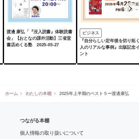
渡邊 康弘「『没入読書』体験読書
ビジネス
会」【おとなの課外活動】三省堂
『自分らしい定年後を切り拓く
書店めくる塾 2025-05-27
人のリアルな事例』出版記念
ント
ホーム
わたしの本棚
2025年上半期のベスト５ー渡邊康弘
つながる本棚
個人情報の取り扱いについて