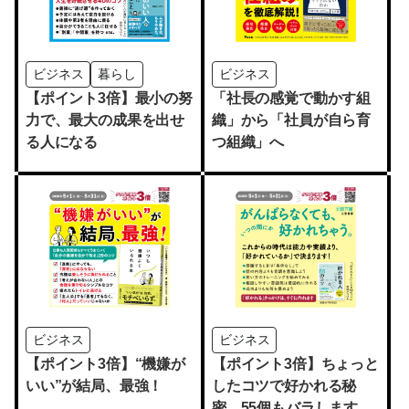
ビジネス
暮らし
ビジネス
【ポイント3倍】最小の努
「社長の感覚で動かす組
力で、最大の成果を出せ
織」から「社員が自ら育
る人になる
つ組織」へ
ビジネス
ビジネス
【ポイント3倍】“機嫌が
【ポイント3倍】ちょっと
いい”が結局、最強！
したコツで好かれる秘
密、55個もバラします