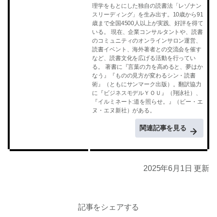
理学をもとにした独自の読書法「レゾナン
スリーディング」を生み出す。10歳から91
歳まで全国4500人以上が実践、好評を得て
いる。 現在、企業コンサルタントや、読書
のコミュニティのオンラインサロン運営、
読書イベント、海外著者との交流会を催す
など、読書文化を広げる活動を行ってい
る。 著書に『言葉の力を高めると、夢はか
なう』『ものの見方が変わるシン・読書
術』（ともにサンマーク出版）。翻訳協力
に『ビジネスモデルＹＯＵ』（翔泳社）、
『イルミネート:道を照らせ。』（ビー・エ
ヌ・エヌ新社）がある。
関連記事を見る
2025年6月1日 更新
記事をシェアする