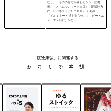
なう』『ものの見方が変わるシン・読書
術』（ともにサンマーク出版）。翻訳協力
に『ビジネスモデルＹＯＵ』（翔泳社）、
『イルミネート:道を照らせ。』（ビー・エ
ヌ・エヌ新社）がある。
「渡邊康弘」に関連する