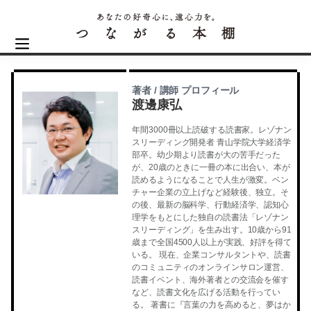
著者 / 講師 プロフィール
渡邊康弘
年間3000冊以上読破する読書家。レゾナン
スリーディング開発者 青山学院大学経済学
部卒。幼少期より読書が大の苦手だった
が、20歳のときに一冊の本に出合い、本が
読めるようになることで人生が激変。ベン
チャー企業の立上げなど経験後、独立。そ
の後、最新の脳科学、行動経済学、認知心
理学をもとにした独自の読書法「レゾナン
スリーディング」を生み出す。10歳から91
歳まで全国4500人以上が実践、好評を得て
いる。 現在、企業コンサルタントや、読書
のコミュニティのオンラインサロン運営、
読書イベント、海外著者との交流会を催す
など、読書文化を広げる活動を行ってい
る。 著書に『言葉の力を高めると、夢はか