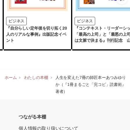
ビジネス
ビジネス
『自分らしい定年後を切り拓く20
『コンテキスト・リーダーシ
人のリアルな事例』出版記念イベ
「最高の上司」と「最悪の上
ント
は文脈で決まる』刊行記念 
周さんトーク＆サイン会
ホーム
わたしの本棚
人生を変えた7冊の師匠本ーあつみゆり
か（『1冊まるごと「完コピ」読書術』
著者）
つながる本棚
個人情報の取り扱いについて