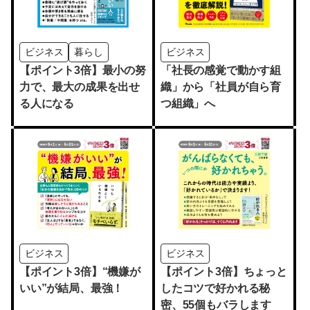
ビジネス
暮らし
ビジネス
【ポイント3倍】最小の努
「社長の感覚で動かす組
力で、最大の成果を出せ
織」から「社員が自ら育
る人になる
つ組織」へ
ビジネス
ビジネス
【ポイント3倍】“機嫌が
【ポイント3倍】ちょっと
いい”が結局、最強！
したコツで好かれる秘
密、55個もバラします