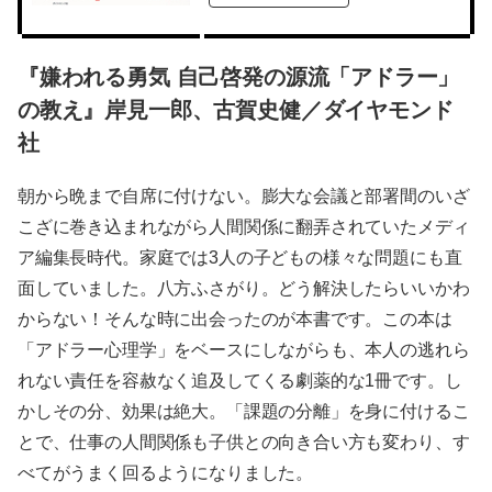
『嫌われる勇気 自己啓発の源流「アドラー」
の教え』岸見一郎、古賀史健／ダイヤモンド
社
朝から晩まで自席に付けない。膨大な会議と部署間のいざ
こざに巻き込まれながら人間関係に翻弄されていたメディ
ア編集長時代。家庭では3人の子どもの様々な問題にも直
面していました。八方ふさがり。どう解決したらいいかわ
からない！そんな時に出会ったのが本書です。この本は
「アドラー心理学」をベースにしながらも、本人の逃れら
れない責任を容赦なく追及してくる劇薬的な1冊です。し
かしその分、効果は絶大。「課題の分離」を身に付けるこ
とで、仕事の人間関係も子供との向き合い方も変わり、す
べてがうまく回るようになりました。