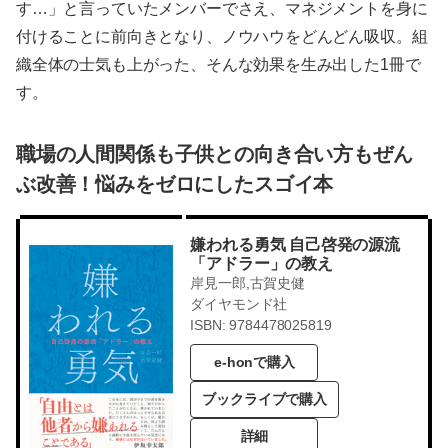
す…」と言っていたメンバーでさえ、マネジメントを身に
付けることに前向きとなり、ノウハウをどんどん吸収。組
織全体の士気も上がった、そんな効果を生み出した1冊で
す。
職場の人間関係も子供との向き合い方もぜん
ぶ改善！悩みをゼロにしたスゴイ本
嫌われる勇気 自己啓発の源流
「アドラー」の教え
岸見一郎,古賀史健
ダイヤモンド社
ISBN: 9784478025819
e-honで購入
ブックライブで購入
詳細