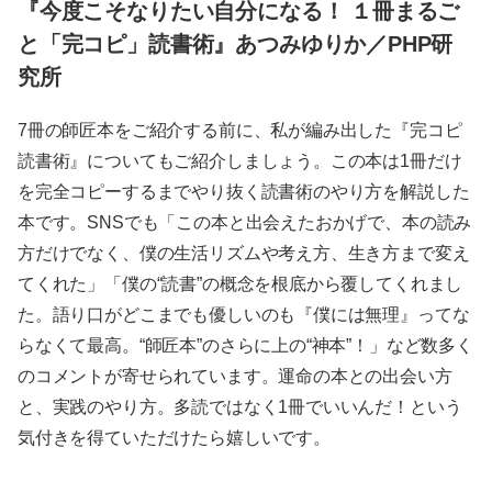
『今度こそなりたい自分になる！ １冊まるご
と「完コピ」読書術』あつみゆりか／PHP研
究所
7冊の師匠本をご紹介する前に、私が編み出した『完コピ
読書術』についてもご紹介しましょう。この本は1冊だけ
を完全コピーするまでやり抜く読書術のやり方を解説した
本です。SNSでも「この本と出会えたおかげで、本の読み
方だけでなく、僕の生活リズムや考え方、生き方まで変え
てくれた」「僕の“読書”の概念を根底から覆してくれまし
た。語り口がどこまでも優しいのも『僕には無理』ってな
らなくて最高。“師匠本”のさらに上の“神本”！」など数多く
のコメントが寄せられています。運命の本との出会い方
と、実践のやり方。多読ではなく1冊でいいんだ！という
気付きを得ていただけたら嬉しいです。