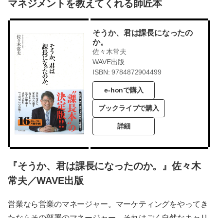
マネジメントを教えてくれる師匠本
そうか、君は課長になったの
か。
佐々木常夫
WAVE出版
ISBN: 9784872904499
e-honで購入
ブックライブで購入
詳細
『そうか、君は課長になったのか。』佐々木
常夫／WAVE出版
営業なら営業のマネージャー。マーケティングをやってき
たならその部署のマネージャー。それはごく自然なキャリ