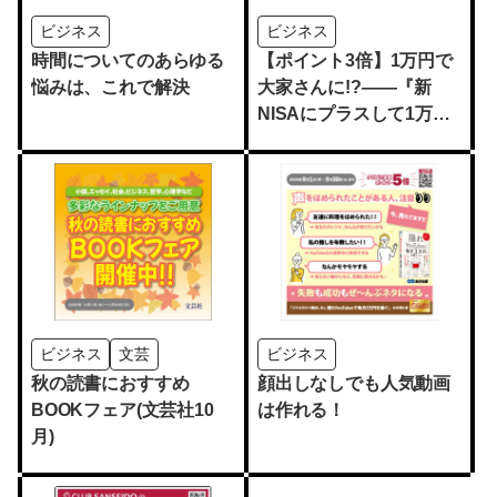
ビジネス
ビジネス
時間についてのあらゆる
【ポイント3倍】1万円で
悩みは、これで解決
大家さんに!?――『新
NISAにプラスして1万円
でできる資産運用を教え
てください！』
ビジネス
文芸
ビジネス
秋の読書におすすめ
顔出しなしでも人気動画
BOOKフェア(文芸社10
は作れる！
月)