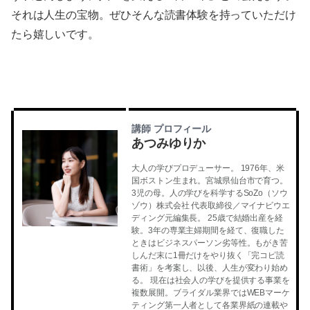
それは人生の宝物。ぜひそんな読書体験を持っていただけ
たら嬉しいです。
講師 プロフィール
あつみゆりか
大人の学びプロデューサー。 1976年、米
国ボストン生まれ。宮城県仙台市で育つ。
3児の母。人の学びを科学するSoZo（ソウ
ゾウ）株式会社 代表取締役／マイナビウエ
ディング元編集長。 25歳で結婚出産を経
験。3年の専業主婦期間を経て、復職した
ときはビジネスパーソン劣等性。もがき苦
しんだ末に1冊だけをやり抜く「完コピ読
書術」を考案し、以後、人生が変わり始め
る。 現在は社会人の学びを提供する事業を
複数展開。ブライダル業界ではWEBマーケ
ティング第一人者として各業界紙の連載や