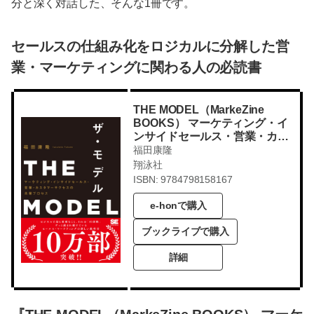
分と深く対話した、そんな1冊です。
セールスの仕組み化をロジカルに分解した営
業・マーケティングに関わる人の必読書
THE MODEL（MarkeZine
BOOKS） マーケティング・イ
ンサイドセールス・営業・カス
タマーサクセスの共業プロセス
福田康隆
翔泳社
ISBN: 9784798158167
e-honで購入
ブックライブで購入
詳細