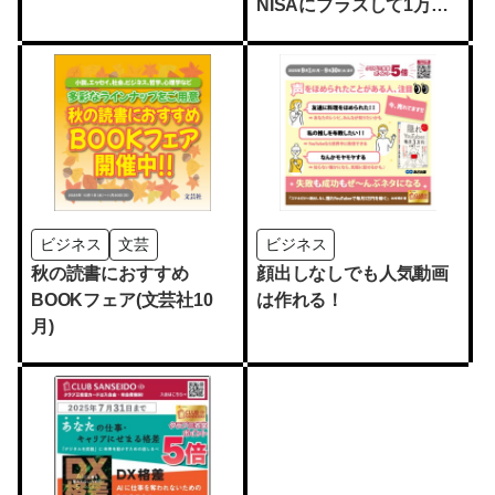
NISAにプラスして1万円
でできる資産運用を教え
てください！』
ビジネス
文芸
ビジネス
秋の読書におすすめ
顔出しなしでも人気動画
BOOKフェア(文芸社10
は作れる！
月)