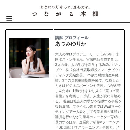
講師 プロフィール
あつみゆりか
大人の学びプロデューサー。 1976年、米
国ボストン生まれ。宮城県仙台市で育つ。
3児の母。人の学びを科学するSoZo（ソウ
ゾウ）株式会社 代表取締役／マイナビウエ
ディング元編集長。 25歳で結婚出産を経
験。3年の専業主婦期間を経て、復職した
ときはビジネスパーソン劣等性。もがき苦
しんだ末に1冊だけをやり抜く「完コピ読
書術」を考案し、以後、人生が変わり始め
る。 現在は社会人の学びを提供する事業を
複数展開。ブライダル業界ではWEBマーケ
ティング第一人者として各業界紙の連載や
講演を行いながら業界のマーケター育成に
尽力するほか、企業向け研修eラーニング
「SDGsビジネスラーニング」事業と、メ