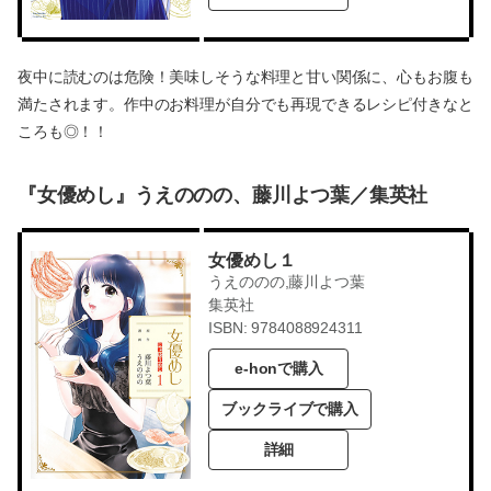
夜中に読むのは危険！美味しそうな料理と甘い関係に、心もお腹も
満たされます。作中のお料理が自分でも再現できるレシピ付きなと
ころも◎！！
『女優めし』うえののの、藤川よつ葉／集英社
女優めし１
うえののの,藤川よつ葉
集英社
ISBN: 9784088924311
e-honで購入
ブックライブで購入
詳細