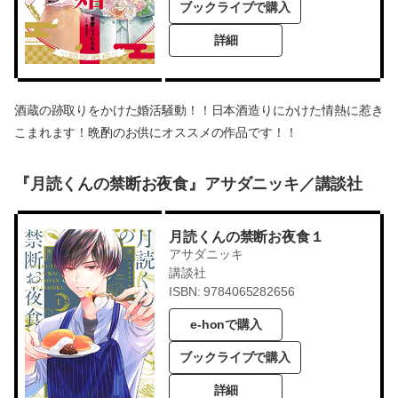
ブックライブで購入
詳細
酒蔵の跡取りをかけた婚活騒動！！日本酒造りにかけた情熱に惹き
こまれます！晩酌のお供にオススメの作品です！！
『月読くんの禁断お夜食』アサダニッキ／講談社
月読くんの禁断お夜食１
アサダニッキ
講談社
ISBN: 9784065282656
e-honで購入
ブックライブで購入
詳細