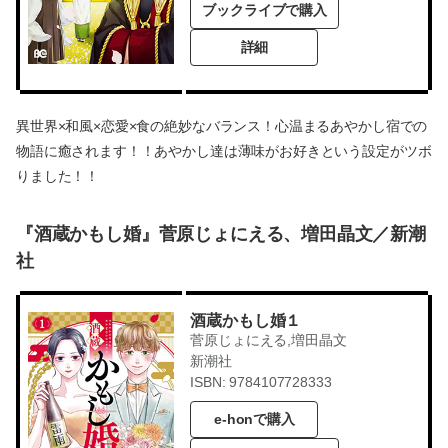
ブックライブで購入
詳細
異世界×和風×恋愛×食の絶妙なバランス！心温まるあやかし宿での
物語に癒されます！！あやかし達は薄味がお好きという設定がツボ
りました！！
『酒蔵かもし婚』菅原じょにえる、増田晶文／新潮
社
酒蔵かもし婚１
菅原じょにえる,増田晶文
新潮社
ISBN: 9784107728333
e-honで購入