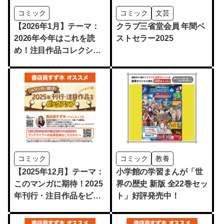
コミック
コミック
文芸
【2026年1月】テーマ：
クラブ三省堂会員 年間ベ
2026年今年はこれを読
ストセラー2025
め！注目作品コレクショ
ン
コミック
コミック
教養
【2025年12月】テーマ：
小学館の学習まんが「世
このマンガに期待！2025
界の歴史 新版 全22巻セッ
年刊行・注目作品をピッ
ト」好評発売中！
クアップ