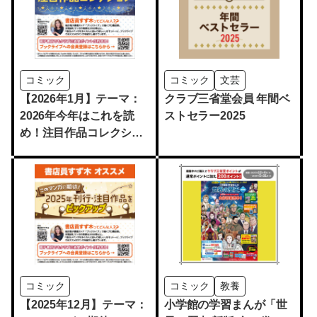
コミック
コミック
文芸
【2026年1月】テーマ：
クラブ三省堂会員 年間ベ
2026年今年はこれを読
ストセラー2025
め！注目作品コレクショ
ン
コミック
コミック
教養
【2025年12月】テーマ：
小学館の学習まんが「世