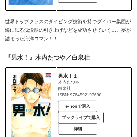
世界トップクラスのダイビング技術を持つダイバー集団が
海に眠る沈没船の引き上げなどを成功させていく…。夢が
詰まった海洋ロマン！！
『男水！』木内たつや／白泉社
男水！１
木内たつや
白泉社
ISBN: 9784592197690
e-honで購入
ブックライブで購入
詳細