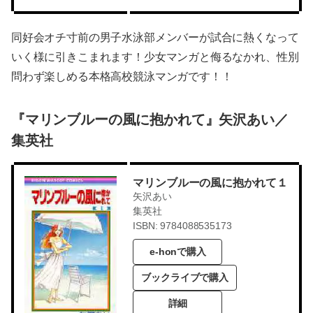
同好会オチ寸前の男子水泳部メンバーが試合に熱くなって
いく様に引きこまれます！少女マンガと侮るなかれ、性別
問わず楽しめる本格高校競泳マンガです！！
『マリンブルーの風に抱かれて』矢沢あい／
集英社
マリンブルーの風に抱かれて１
矢沢あい
集英社
ISBN: 9784088535173
e-honで購入
ブックライブで購入
詳細