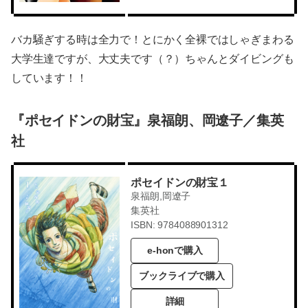
バカ騒ぎする時は全力で！とにかく全裸ではしゃぎまわる
大学生達ですが、大丈夫です（？）ちゃんとダイビングも
しています！！
『ポセイドンの財宝』泉福朗、岡遼子／集英
社
ポセイドンの財宝１
泉福朗,岡遼子
集英社
ISBN: 9784088901312
e-honで購入
ブックライブで購入
詳細