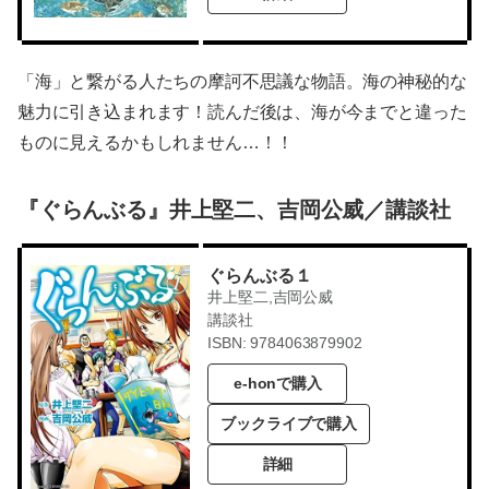
「海」と繋がる人たちの摩訶不思議な物語。海の神秘的な
魅力に引き込まれます！読んだ後は、海が今までと違った
ものに見えるかもしれません…！！
『ぐらんぶる』井上堅二、吉岡公威／講談社
ぐらんぶる１
井上堅二,吉岡公威
講談社
ISBN: 9784063879902
e-honで購入
ブックライブで購入
詳細