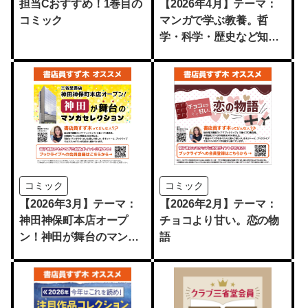
担当Cおすすめ！1巻目の
【2026年4月】テーマ：
コミック
マンガで学ぶ教養。哲
学・科学・歴史など知的
好奇心を刺激する作品を
ピックアップ
コミック
コミック
【2026年3月】テーマ：
【2026年2月】テーマ：
神田神保町本店オープ
チョコより甘い。恋の物
ン！神田が舞台のマンガ
語
セレクション