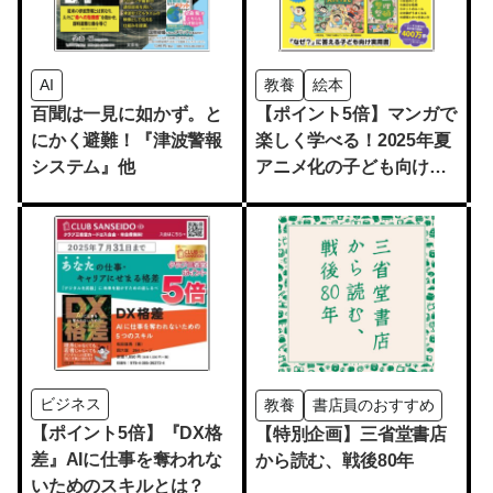
AI
教養
絵本
百聞は一見に如かず。と
【ポイント5倍】マンガで
にかく避難！『津波警報
楽しく学べる！2025年夏
システム』他
アニメ化の子ども向け実
用書
ビジネス
教養
書店員のおすすめ
【ポイント5倍】『DX格
【特別企画】三省堂書店
差』AIに仕事を奪われな
から読む、戦後80年
いためのスキルとは？