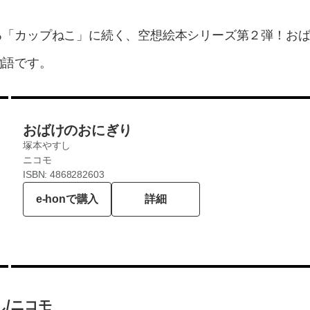
る「カップねこ」に続く、空想絵本シリーズ第２弾！お
物語です。
おばけのおにぎり
塚本やすし
ニコモ
ISBN: 4868282603
e-honで購入
詳細
/ニコモ