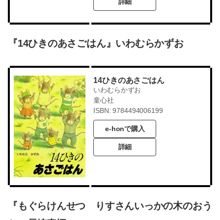
詳細
『14ひきのあさごはん』いわむらかずお
14ひきのあさごはん
いわむらかずお
童心社
ISBN: 9784494006199
e-honで購入
詳細
『もぐらけんせつ りすさんいっかの木のおう