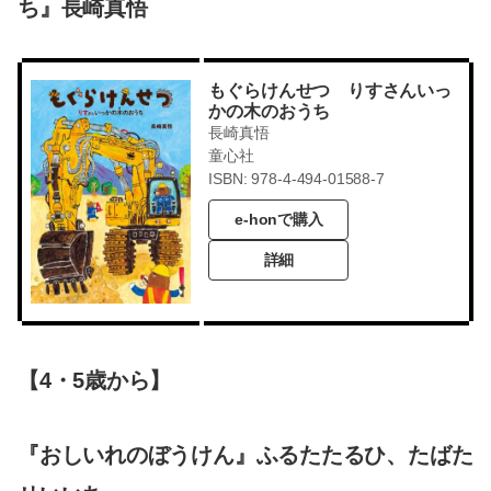
ち』長崎真悟
もぐらけんせつ りすさんいっ
かの木のおうち
長崎真悟
童心社
ISBN: 978-4-494-01588-7
e-honで購入
詳細
【4・5歳から】
『おしいれのぼうけん』ふるたたるひ、たばた