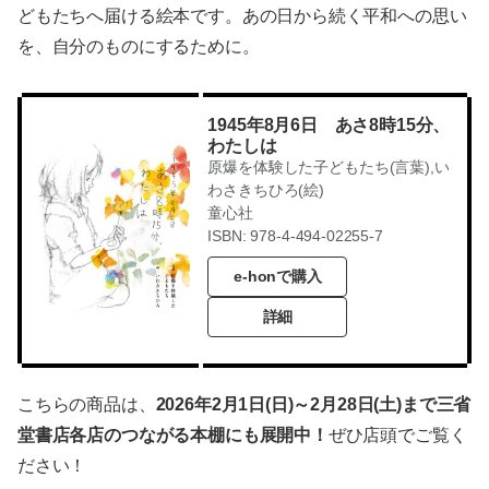
どもたちへ届ける絵本です。あの日から続く平和への思い
を、自分のものにするために。
1945年8月6日 あさ8時15分、
わたしは
原爆を体験した子どもたち(言葉),い
わさきちひろ(絵)
童心社
ISBN: 978-4-494-02255-7
e-honで購入
詳細
こちらの商品は、
2026年2月1日(日)～2月28日(土)まで三省
堂書店各店のつながる本棚にも展開中！
ぜひ店頭でご覧く
ださい！