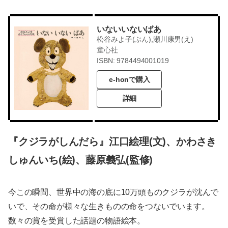
いないいないばあ
松谷みよ子(ぶん),瀬川康男(え)
童心社
ISBN: 9784494001019
e-honで購入
詳細
『クジラがしんだら』江口絵理(文)、かわさき
しゅんいち(絵)、藤原義弘(監修)
今この瞬間、世界中の海の底に10万頭ものクジラが沈んで
いで、その命が様々な生きものの命をつないでいます。
数々の賞を受賞した話題の物語絵本。