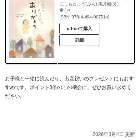
にしもとよう(ぶん),黒井健(え)
童心社
ISBN: 978-4-494-00751-6
e-honで購入
詳細
お子様と一緒に読んだり、出産祝いのプレゼントにもおす
すめです。ポイント3倍のこの機会に、ぜひお買い求めく
ださい。
2026年3月4日 更新