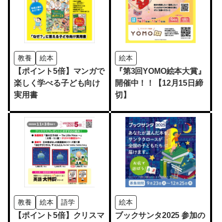
教養
絵本
絵本
【ポイント5倍】マンガで
『第3回YOMO絵本大賞』
楽しく学べる子ども向け
開催中！！【12月15日締
実用書
切】
教養
絵本
語学
絵本
【ポイント5倍】クリスマ
ブックサンタ2025 参加の