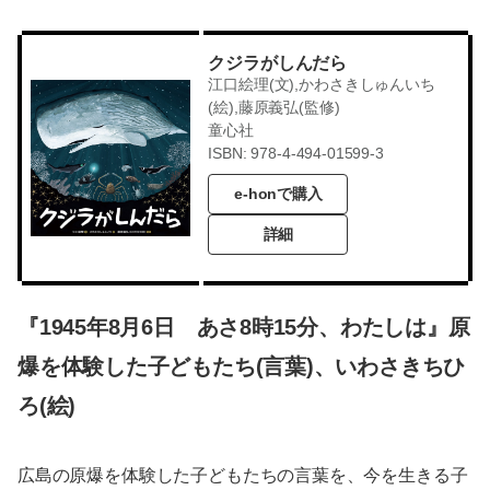
クジラがしんだら
江口絵理(文),かわさきしゅんいち
(絵),藤原義弘(監修)
童心社
ISBN: 978-4-494-01599-3
e-honで購入
詳細
『1945年8月6日 あさ8時15分、わたしは』原
爆を体験した子どもたち(言葉)、いわさきちひ
ろ(絵)
広島の原爆を体験した子どもたちの言葉を、今を生きる子