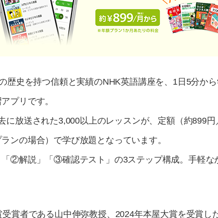
年の歴史を持つ信頼と実績のNHK英語講座を、1日5分か
習アプリです。
去に放送された3,000以上のレッスンが、定額（約899
プランの場合）で学び放題となっています。
」「②解説」「③確認テスト」の3ステップ構成。手軽な
賞受賞者である山中伸弥教授、2024年本屋大賞を受賞し