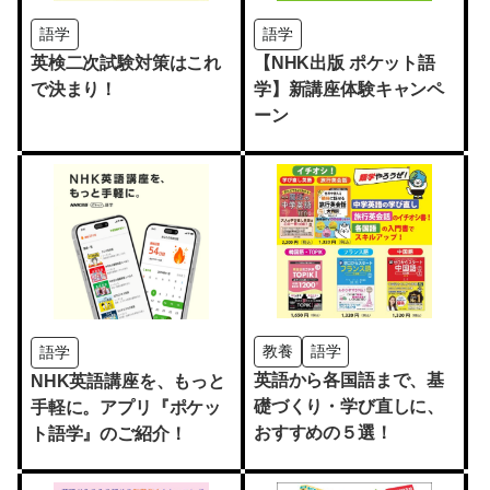
語学
語学
英検二次試験対策はこれ
【NHK出版 ポケット語
で決まり！
学】新講座体験キャンペ
ーン
教養
語学
語学
英語から各国語まで、基
NHK英語講座を、もっと
礎づくり・学び直しに、
手軽に。アプリ『ポケッ
おすすめの５選！
ト語学』のご紹介！