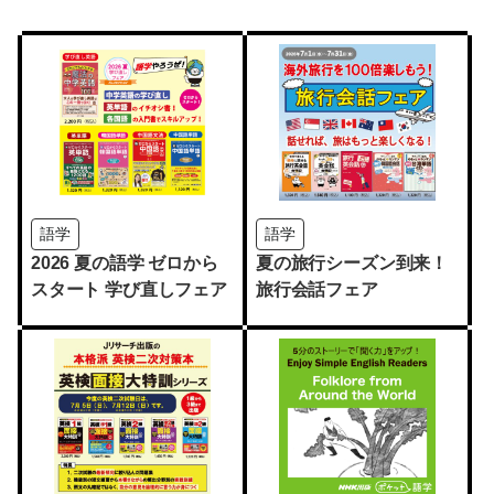
語学
語学
2026 夏の語学 ゼロから
夏の旅行シーズン到来！
スタート 学び直しフェア
旅行会話フェア