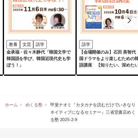
教養
文芸
語学
語学
金承福・佐々木静代「韓国文学で
【会場開催のみ】石田 美智代 
韓国語を学び、韓国近現代史も学
国ドラマをより楽しむための
ぼう！」
語講座 【知りたい、深めた
もっと韓国】」
ホーム
めくる塾
甲斐ナオミ『カタカナを読むだけでいきなり
ネイティブになるセミナー』三省堂書店めく
る塾 2025-2-9