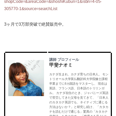
shopCode=&areaCode=&shoshiKubun=1&isbn=4-05-
305770-1&source=searchList
3ヶ月で3万部突破で絶賛販売中。
講師 プロフィール
甲斐ナオミ
カナダ生まれ、カナダ育ちの日本人。 モン
トリオール大学英仏翻訳科大学院修士課程
卒業までに6カ国語をマスターし、 現在は
英語、フランス語、日本語のトリリンガ
ル。 カナダ在住のとき、ジャパニーズ英語
で苦労してきた父母を見てきて、 「日本人
のカタカナ英語でも、ネイティブに通じる
方法はないか？」と研究し続け、 「カタカ
ナを読むだけで通じる」驚異の「カタカナ