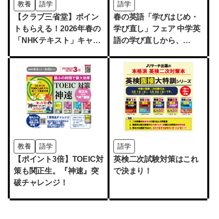
教養
語学
語学
【クラブ三省堂】ポイン
春の英語「学びはじめ・
トもらえる！2026年春の
学び直し」フェア 中学英
「NHKテキスト」キャン
語の学び直しから、
ペーン
TOEIC・TOEFLの試験対
策まで
教養
語学
語学
【ポイント3倍】TOEIC対
英検二次試験対策はこれ
策も関正生。『神速』突
で決まり！
破チャレンジ！