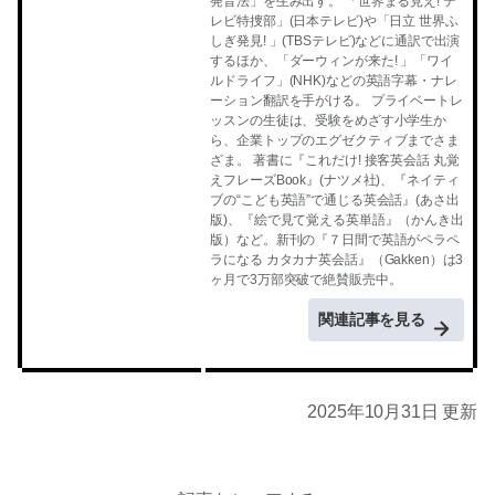
発音法」を生み出す。 「世界まる見え! テ
レビ特捜部」(日本テレビ)や「日立 世界ふ
しぎ発見! 」(TBSテレビ)などに通訳で出演
するほか、「ダーウィンが来た! 」「ワイ
ルドライフ」(NHK)などの英語字幕・ナレ
ーション翻訳を手がける。 プライベートレ
ッスンの生徒は、受験をめざす小学生か
ら、企業トップのエグゼクティブまでさま
ざま。 著書に『これだけ! 接客英会話 丸覚
えフレーズBook』(ナツメ社)、『ネイティ
ブの“こども英語”で通じる英会話』(あさ出
版)、『絵で見て覚える英単語』（かんき出
版）など。新刊の『７日間で英語がペラペ
ラになる カタカナ英会話』（Gakken）は3
ヶ月で3万部突破で絶賛販売中。
関連記事を見る
2025年10月31日 更新