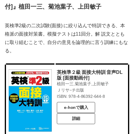
付]』植田一三、菊池葉子、上田敏子
英検準2級の二次試験(面接) に絞り込んで特訓できる、本
格派の面接対策書。模擬テストは11回分。解 説文ととも
に取り組むことで、自分の意見を論理的に言う訓練にもな
る。
英検準２級 面接大特訓 音声DL
版 [面接動画付]
植田一三,菊池葉子,上田敏子
Ｊリサ−チ出版
ISBN: 978-4-86392-644-8
e-honで購入
詳細