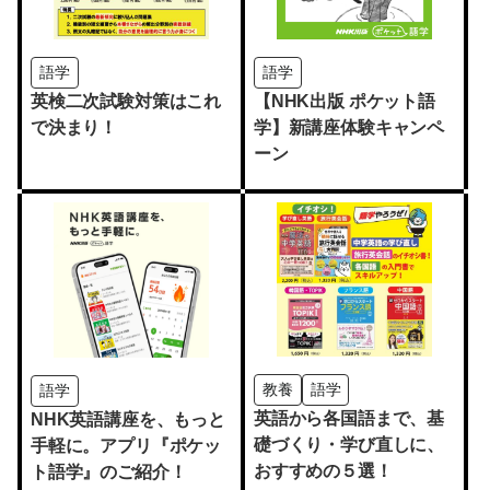
語学
語学
英検二次試験対策はこれ
【NHK出版 ポケット語
で決まり！
学】新講座体験キャンペ
ーン
教養
語学
語学
英語から各国語まで、基
NHK英語講座を、もっと
礎づくり・学び直しに、
手軽に。アプリ『ポケッ
おすすめの５選！
ト語学』のご紹介！