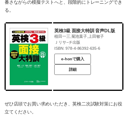
番さながらの模擬テストへと、段階的にトレーニングでき
る。
英検3級 面接大特訓 音声DL版
植田一三,菊池葉子,上田敏子
Ｊリサ−チ出版
ISBN: 978-4-86392-635-6
e-honで購入
詳細
ぜひ店頭でお買い求めいただき、英検二次試験対策にお役
立てください。