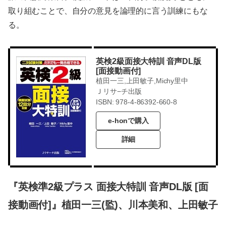
取り組むことで、自分の意見を論理的に言う訓練にもな
る。
英検2級面接大特訓 音声DL版
[面接動画付]
植田一三,上田敏子,Michy里中
Ｊリサ−チ出版
ISBN: 978-4-86392-660-8
e-honで購入
詳細
『英検準2級プラス 面接大特訓 音声DL版 [面
接動画付]』植田一三(監)、川本美和、上田敏子