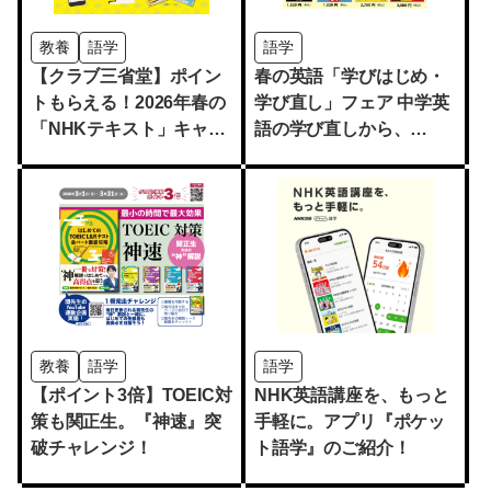
教養
語学
語学
【クラブ三省堂】ポイン
春の英語「学びはじめ・
トもらえる！2026年春の
学び直し」フェア 中学英
「NHKテキスト」キャン
語の学び直しから、
ペーン
TOEIC・TOEFLの試験対
策まで
教養
語学
語学
【ポイント3倍】TOEIC対
NHK英語講座を、もっと
策も関正生。『神速』突
手軽に。アプリ『ポケッ
破チャレンジ！
ト語学』のご紹介！