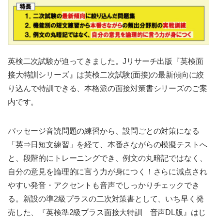
英検二次試験が迫ってきました。Jリサーチ出版『英検面
接大特訓シリーズ』は英検二次試験(面接)の最新傾向に絞
り込んで特訓できる、本格派の面接対策書シリーズのご案
内です。
パッセージ音読問題の練習から、設問ごとの対策になる
「英⇒日短文練習」を経て、本番さながらの模擬テストへ
と、段階的にトレーニングでき、例文の丸暗記ではなく、
自分の意見を論理的に言う力が身につく！さらに減点され
やすい発音・アクセントも音声でしっかりチェックでき
る。新設の準2級プラスの二次対策書として、いち早く発
売した、『英検準2級プラス面接大特訓 音声DL版』はじ