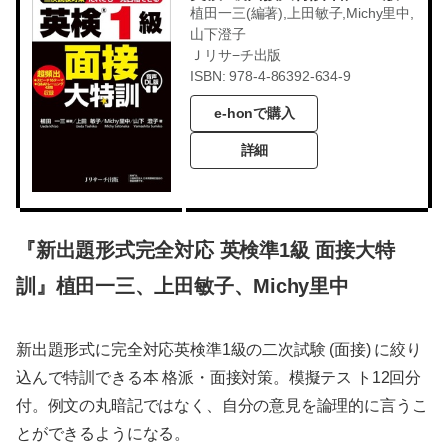
植田一三(編著),上田敏子,Michy里中,
山下澄子
Ｊリサ−チ出版
ISBN: 978-4-86392-634-9
e-honで購入
詳細
『新出題形式完全対応 英検準1級 面接大特
訓』植田一三、上田敏子、Michy里中
新出題形式に完全対応英検準1級の二次試験 (面接) に絞り
込んで特訓できる本 格派・面接対策。模擬テス ト12回分
付。例文の丸暗記ではなく、自分の意見を論理的に言うこ
とができるようになる。