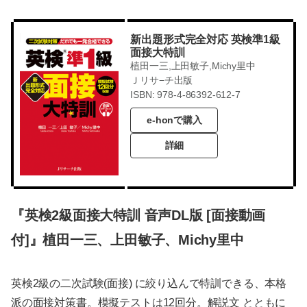
新出題形式完全対応 英検準1級
面接大特訓
植田一三,上田敏子,Michy里中
Ｊリサ−チ出版
ISBN: 978-4-86392-612-7
e-honで購入
詳細
『英検2級面接大特訓 音声DL版 [面接動画
付]』植田一三、上田敏子、Michy里中
英検2級の二次試験(面接) に絞り込んで特訓できる、本格
派の面接対策書。模擬テストは12回分。解説文 とともに