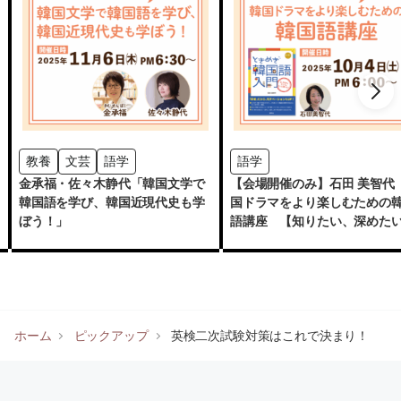
教養
文芸
語学
語学
金承福・佐々木静代「韓国文学で
【会場開催のみ】石田 美智代 
韓国語を学び、韓国近現代史も学
国ドラマをより楽しむための
ぼう！」
語講座 【知りたい、深めた
もっと韓国】」
ホーム
ピックアップ
英検二次試験対策はこれで決まり！