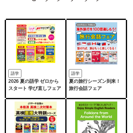
語学
語学
2026 夏の語学 ゼロから
夏の旅行シーズン到来！
スタート 学び直しフェア
旅行会話フェア