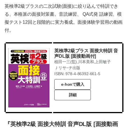
英検準2級プラスの二次試験(面接)に絞り込んで特訓でき
る、本格派の面接対策書。音読練習、 QA式発 話練習、模
擬テスト12回と段階的に実力養成。面接体験学習用の動画
付。
英検準2級プラス 面接大特訓 音
声DL版 [面接動画付]
植田一三(監),川本美和,上田敏子
Ｊリサ−チ出版
ISBN: 978-4-86392-661-5
e-honで購入
詳細
『英検準2級 面接大特訓 音声DL版 [面接動画