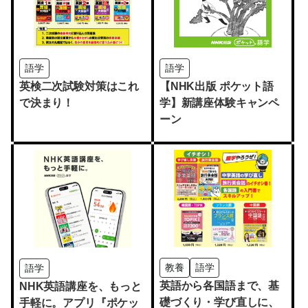
語学
語学
英検二次試験対策はこれ
【NHK出版 ポケット語
で決まり！
学】新講座体験キャンペ
ーン
教養
語学
語学
英語から各国語まで、基
NHK英語講座を、もっと
礎づくり・学び直しに、
手軽に。アプリ『ポケッ