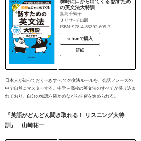
瞬時に口から出てくる 話すため
の英文法大特訓
妻鳥千鶴子
Ｊリサ−チ出版
ISBN: 978-4-86392-609-7
e-honで購入
詳細
日本人が知っておくべきすべ ての文法ルールを、会話フレーズの
中で自然にマスターする。中学～高校の英文法のすべてが盛り込ま
れており、自分の知識を確かめながら学習を進められる。
『英語がどんどん聞き取れる！ リスニング大特
訓』
山崎祐一