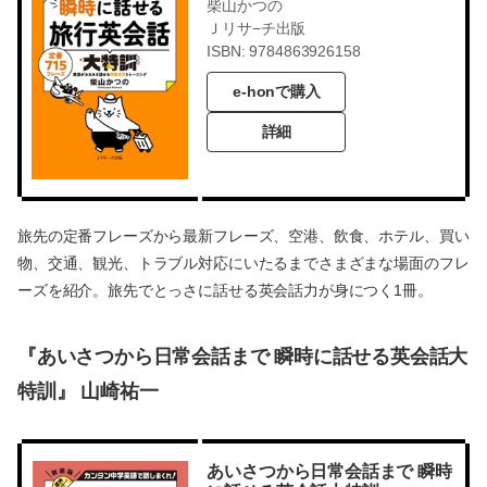
柴山かつの
Ｊリサ−チ出版
ISBN: 9784863926158
e-honで購入
詳細
旅先の定番フレーズから最新フレーズ、空港、飲食、ホテル、買い
物、交通、観光、トラブル対応にいたるまでさまざまな場面のフレ
ーズを紹介。旅先でとっさに話せる英会話力が身につく1冊。
『あいさつから日常会話まで 瞬時に話せる英会話大
特訓』 山崎祐一
あいさつから日常会話まで 瞬時