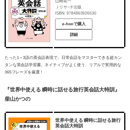
山崎祐一
Ｊリサ−チ出版
ISBN: 9784863926530
e-honで購入
詳細
たった1～3語の英会話表現で、日常会話をマスターできる超カン
タンな英会話学習書。ネイティブがよく使う、リアルで実用的な
365フレーズを厳選！
『世界中使える 瞬時に話せる旅行英会話大特訓』
柴山かつの
世界中使える 瞬時に話せる旅行
英会話大特訓