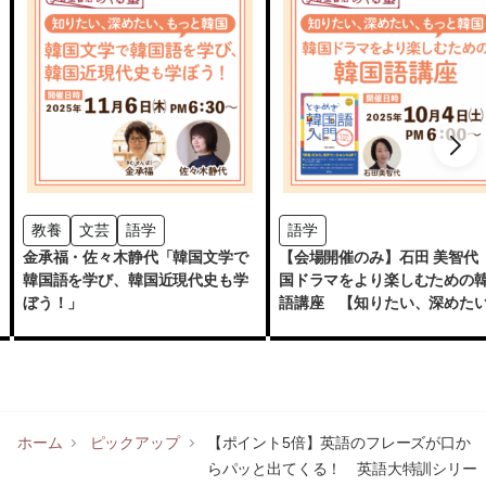
教養
文芸
語学
語学
金承福・佐々木静代「韓国文学で
【会場開催のみ】石田 美智代 
韓国語を学び、韓国近現代史も学
国ドラマをより楽しむための
ぼう！」
語講座 【知りたい、深めた
もっと韓国】」
ホーム
ピックアップ
【ポイント5倍】英語のフレーズが口か
らパッと出てくる！ 英語大特訓シリー