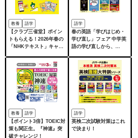
教養
語学
語学
【クラブ三省堂】ポイン
春の英語「学びはじめ・
トもらえる！2026年春の
学び直し」フェア 中学英
「NHKテキスト」キャン
語の学び直しから、
ペーン
TOEIC・TOEFLの試験対
策まで
教養
語学
語学
【ポイント3倍】TOEIC対
英検二次試験対策はこれ
策も関正生。『神速』突
で決まり！
破チャレンジ！