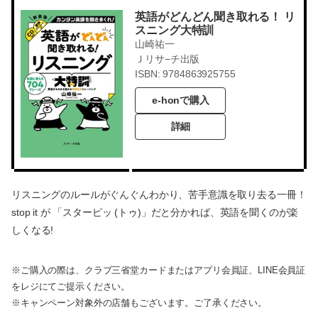
英語がどんどん聞き取れる！ リ
スニング大特訓
山崎祐一
Ｊリサ−チ出版
ISBN: 9784863925755
e-honで購入
詳細
リスニングのルールがぐんぐんわかり、苦手意識を取り去る一冊！
stop it が 「スターピッ (トゥ)」だと分かれば、英語を聞くのが楽
しくなる!
※ご購入の際は、クラブ三省堂カードまたはアプリ会員証、LINE会員証
をレジにてご提示ください。
※キャンペーン対象外の店舗もございます。ご了承ください。