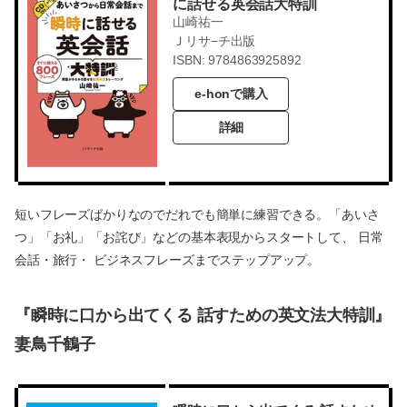
に話せる英会話大特訓
山崎祐一
Ｊリサ−チ出版
ISBN: 9784863925892
e-honで購入
詳細
短いフレーズばかりなのでだれでも簡単に練習できる。「あいさ
つ」「お礼」「お詫び」などの基本表現からスタートして、 日常
会話・旅行・ ビジネスフレーズまでステップアップ。
『瞬時に口から出てくる 話すための英文法大特訓』
妻鳥千鶴子