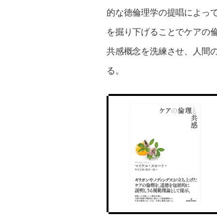
的な徳倫理学の提唱によっ
を掘り下げることでケアの
共感概念を洗練させ、人間
る。