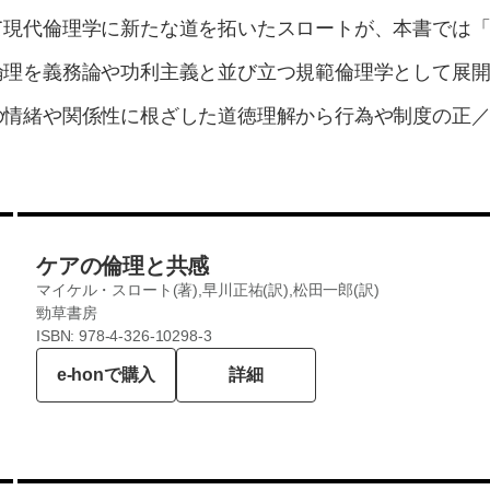
て現代倫理学に新たな道を拓いたスロートが、本書では
倫理を義務論や功利主義と並び立つ規範倫理学として展
の情緒や関係性に根ざした道徳理解から行為や制度の正
ケアの倫理と共感
マイケル・スロート(著),早川正祐(訳),松田一郎(訳)
勁草書房
ISBN: 978-4-326-10298-3
e-honで購入
詳細