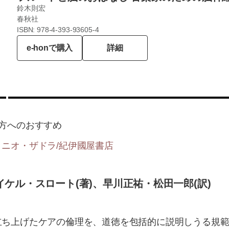
鈴木則宏
春秋社
ISBN: 978-4-393-93605-4
e-honで購入
詳細
方へのおすすめ
ニオ・ザドラ/紀伊國屋書店
ケル・スロート(著)、早川正祐・松田一郎(訳)
立ち上げたケアの倫理を、道徳を包括的に説明しうる規