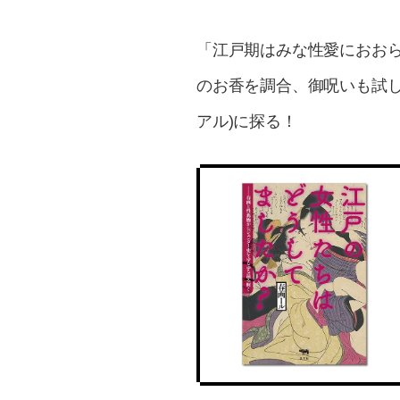
「江戸期はみな性愛におお
のお香を調合、御呪いも試
アル)に探る！