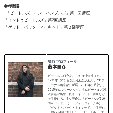
参考図書
「ビートルズ・イン・ハンブルグ」第１回講座
「インドとビートルズ」第2回講座
「ゲット・バック・ネイキッド」第３回講座
講師 プロフィール
藤本国彦
ビートルズ研究家。1961年東京生まれ。
1991年（株）音楽出版社に入社し、CDジ
ャーナル編集部に所属（2011年に退社）。
2015年にフリーとなり、主にビートルズ関
連書籍の編集・執筆・イベント・講座など
を手掛ける。主な著作は 『ビートルズ216
曲全ガイド』（シーディージャーナル）、
『ゲット・バック・ネイキッド』（牛若丸
／増補新版は青土社）、『ビートル・アロ