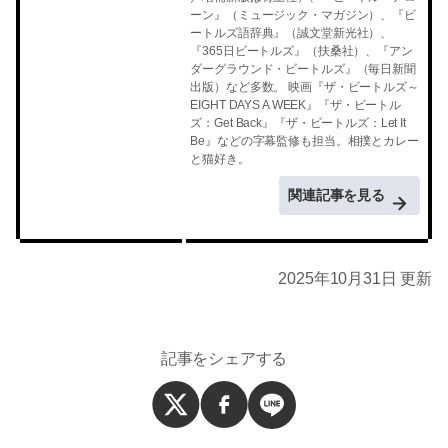
ーン』（ミュージック・マガジン）、『ビ
ートルズ語辞典』（誠文堂新光社）、
『365日ビートルズ』（扶桑社）、『アン
ダーグラウンド・ビートルズ』（毎日新聞
出版）など多数。 映画『ザ・ビートルズ～
EIGHT DAYS A WEEK』『ザ・ビートル
ズ：Get Back』『ザ・ビートルズ：Let It
Be』などの字幕監修も担当。相撲とカレー
と猫好き。
関連記事を見る
2025年10月31日 更新
記事をシェアする