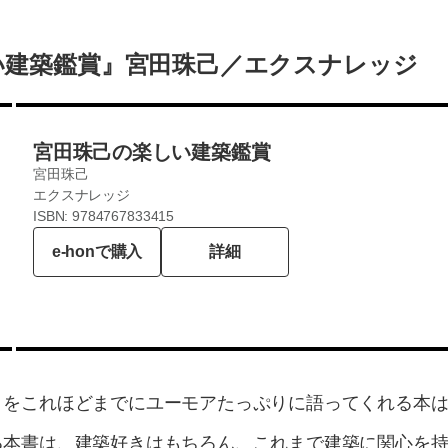
い建築鑑賞』宮田珠己／エクスナレッジ
宮田珠己の楽しい建築鑑賞
宮田珠己
エクスナレッジ
ISBN: 9784767833415
e-honで購入
詳細
」をこれほどまでにユーモアたっぷりに語ってくれる本
る本書は、建築好きはもちろん、これまで建築に関心を