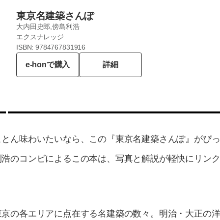
東京名建築さんぽ
大内田史郎,傍島利浩
エクスナレッジ
ISBN: 9784767831916
e-honで購入
詳細
ことん味わいたいなら、この『東京名建築さんぽ』がぴ
利浩のコンビによるこの本は、写真と解説が軽快にリン
。
東京の各エリアに点在する名建築の数々。明治・大正の