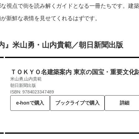
彩な視点で街を読み解くガイドとなる一冊たちです。建
街が新鮮な表情を見せてくれるはずです。
案内』米山勇・山内貴範／朝日新聞出版
ＴＯＫＹＯ名建築案内 東京の国宝・重要文化
米山勇,山内貴範
朝日新聞出版
ISBN: 9784023347489
e-honで購入
ブックライブで購入
詳細