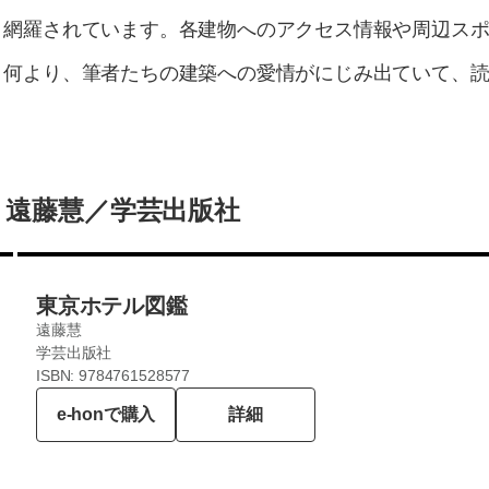
く網羅されています。各建物へのアクセス情報や周辺ス
。何より、筆者たちの建築への愛情がにじみ出ていて、
』遠藤慧／学芸出版社
東京ホテル図鑑
遠藤慧
学芸出版社
ISBN: 9784761528577
e-honで購入
詳細