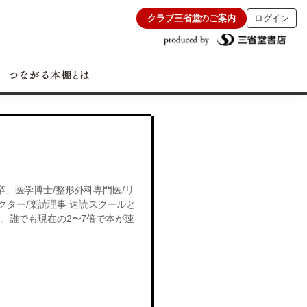
クラブ三省堂のご案内
ログイン
卒、医学博士/整形外科専門医/リ
ター/楽読理事 速読スクールと
す。誰でも現在の2〜7倍で本が速