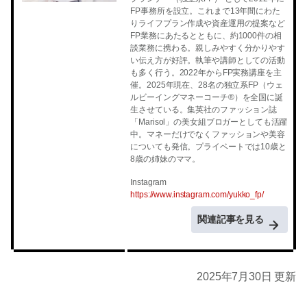
FP事務所を設立。これまで13年間にわた
りライフプラン作成や資産運用の提案など
FP業務にあたるとともに、約1000件の相
談業務に携わる。親しみやすく分かりやす
い伝え方が好評。執筆や講師としての活動
も多く行う。2022年からFP実務講座を主
催。2025年現在、28名の独立系FP（ウェ
ルビーイングマネーコーチ®）を全国に誕
生させている。集英社のファッション誌
「Marisol」の美女組ブロガーとしても活躍
中。マネーだけでなくファッションや美容
についても発信。プライベートでは10歳と
8歳の姉妹のママ。
Instagram
https://www.instagram.com/yukko_fp/
関連記事を見る
2025年7月30日 更新