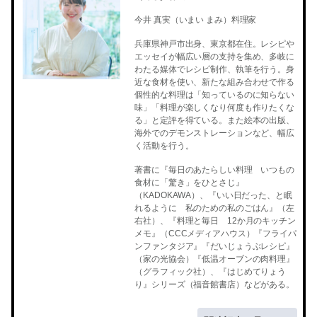
今井 真実（いまい まみ）料理家
兵庫県神戸市出身、東京都在住。レシピや
エッセイが幅広い層の支持を集め、多岐に
わたる媒体でレシピ制作、執筆を行う。身
近な食材を使い、新たな組み合わせで作る
個性的な料理は「知っているのに知らない
味」「料理が楽しくなり何度も作りたくな
る」と定評を得ている。また絵本の出版、
海外でのデモンストレーションなど、幅広
く活動を行う。
著書に『毎日のあたらしい料理 いつもの
食材に「驚き」をひとさじ』
（KADOKAWA）、『いい日だった、と眠
れるように 私のための私のごはん』（左
右社）、『料理と毎日 12か月のキッチン
メモ』（CCCメディアハウス）『フライパ
ンファンタジア』『だいじょうぶレシピ』
（家の光協会）『低温オーブンの肉料理』
（グラフィック社）、『はじめてりょう
り』シリーズ（福音館書店）などがある。