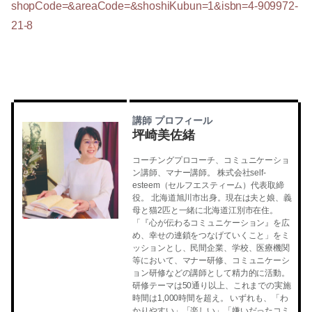
shopCode=&areaCode=&shoshiKubun=1&isbn=4-909972-
21-8
講師 プロフィール
坪崎美佐緒
コーチングプロコーチ、コミュニケーショ
ン講師、マナー講師。 株式会社self-
esteem（セルフエスティーム）代表取締
役。 北海道旭川市出身。現在は夫と娘、義
母と猫2匹と一緒に北海道江別市在住。
「『心が伝わるコミュニケーション』を広
め、幸せの連鎖をつなげていくこと」をミ
ッションとし、民間企業、学校、医療機関
等において、マナー研修、コミュニケーシ
ョン研修などの講師として精力的に活動。
研修テーマは50通り以上、これまでの実施
時間は1,000時間を超え。 いずれも、「わ
かりやすい」「楽しい」「嫌いだったコミ