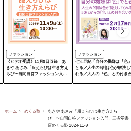
ファッション
ファッション
《ビデオ受講》11月9日収録 あ
七江亜紀「自分の機嫌は『色
きや あさみ「服えらびは生き方え
とる／人生の9割は色が解決し
らび〜自問自答ファッション入
れる／大人の『色』との付き
門」三省堂書店めくる塾 2024-
方」 三省堂書店めくる塾
11-09
2025-2-17
ホーム
めくる塾
あきや あさみ「服えらびは生き方えら
び 〜自問自答ファッション入門」三省堂書
店めくる塾 2024-11-9