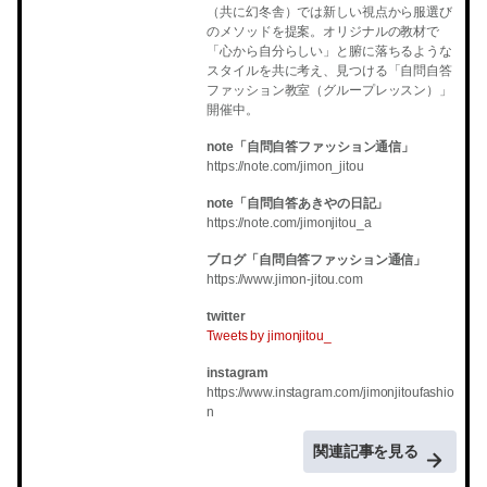
（共に幻冬舎）では新しい視点から服選び
のメソッドを提案。オリジナルの教材で
「心から自分らしい」と腑に落ちるような
スタイルを共に考え、見つける「自問自答
ファッション教室（グループレッスン）」
開催中。
note
「自問自答ファッション通信」
https://note.com/jimon_jitou
note
「自問自答あきやの日記」
https://note.com/jimonjitou_a
ブログ「自問自答ファッション通信」
https://www.jimon-jitou.com
twitter
Tweets by jimonjitou_
instagram
https://www.instagram.com/jimonjitoufashio
n
関連記事を見る