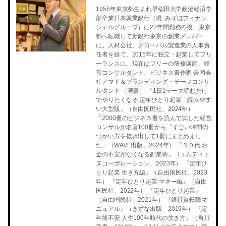
1958年東京都生まれ早稲田大学政治経済学
部卒業日本興業銀行（現･みずほフィナン
シャルグループ）に22年間勤務の後、東京
都へ転職して新銀行東京の創業メンバー
に。人材会社、グローバル製造業の人事責
任者を経て、2015年に独立・起業してフリ
ーランスに。現在はフリーの研修講師、経
営コンサルタント、ビジネス書作家 合同会
社ノマド＆ブランディング・チーフコンサ
ルタント （著書） 『1日1テーマ読むだけ
でやりたくなる 定年ひとり起業 読みやす
い大型版』（自由国民社、2024年）
『2000冊のビジネス書を読んで試した経営
コンサルが名著100冊から「すごい時間の
つかい方を抜き出して1冊にまとめまし
た」（WAVE出版、2024年） 『５０代 お
金の不安がなくなる副業術』（エムディエ
ヌコーポレーション、2023年） 『定年ひ
とり起業 生き方編』（自由国民社、2023
年） 『定年ひとり起業 マネー編』（自由
国民社、2022年） 『定年ひとり起業』
（自由国民社、2021年） 『銀行員転職マ
ニュアル』（きずな出版、2019年） 『定
年後不安 人生100年時代の生き方』（角川