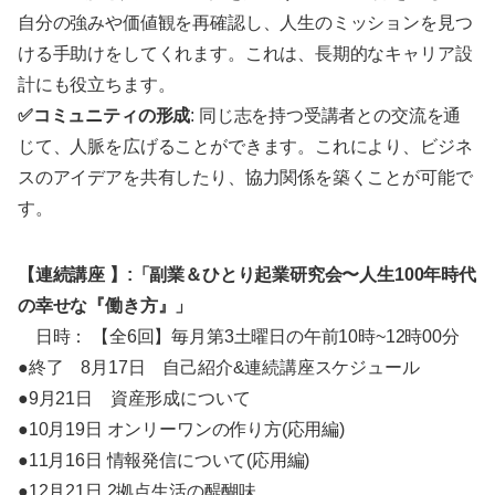
自分の強みや価値観を再確認し、人生のミッションを見つ
ける手助けをしてくれます。これは、長期的なキャリア設
計にも役立ちます。
✅コミュニティの形成
: 同じ志を持つ受講者との交流を通
じて、人脈を広げることができます。これにより、ビジネ
スのアイデアを共有したり、協力関係を築くことが可能で
す。
【連続講座 】:「副業＆ひとり起業研究会〜人生100年時代
の幸せな『働き方』」
日時： 【全6回】毎月第3土曜日の午前10時~12時00分
●終了 8月17日 自己紹介&連続講座スケジュール
●9月21日 資産形成について
●10月19日 オンリーワンの作り方(応用編)
●11月16日 情報発信について(応用編)
●12月21日 2拠点生活の醍醐味