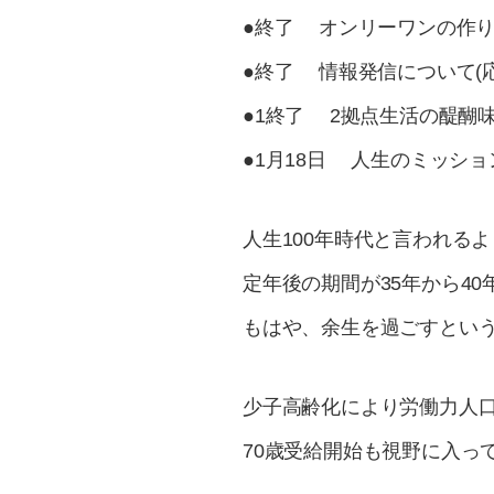
●終了 オンリーワンの作り
●終了 情報発信について(応
●1終了 2拠点生活の醍醐
●1月18日 人生のミッショ
人生100年時代と言われる
定年後の期間が35年から4
もはや、余生を過ごすとい
​少子高齢化により労働力人
70歳受給開始も視野に入っ