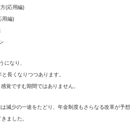
方(応用編)
用編)
味
ン
ようになり、
0年と長くなりつつあります。
う感覚ですむ期間ではありません。
口は減少の一途をたどり、年金制度もさらなる改革が予
てきました。