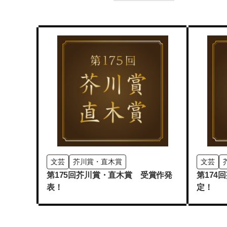
文芸
芥川賞・直木賞
文芸
第175回芥川賞・直木賞 受賞作発
第174
表！
定！