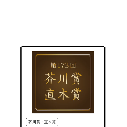
芥川賞・直木賞