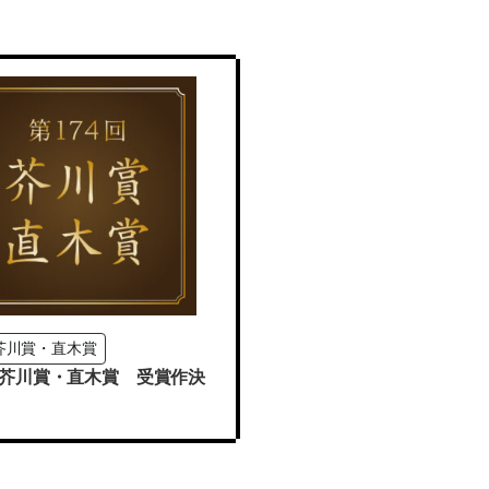
芥川賞・直木賞
回芥川賞・直木賞 受賞作決